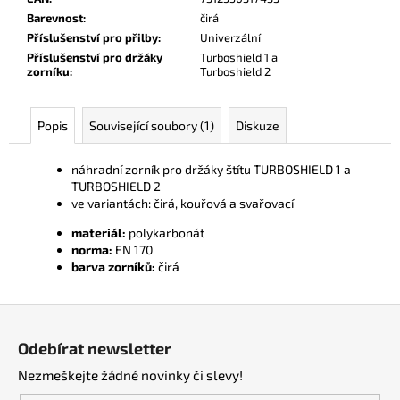
č
Barevnost
:
čirá
u
Příslušenství pro přilby
:
Univerzální
j
Příslušenství pro držáky
Turboshield 1 a
e
zorníku
:
Turboshield 2
m
e
Popis
Související soubory (1)
Diskuze
náhradní zorník pro držáky štítu TURBOSHIELD 1 a
TURBOSHIELD 2
ve variantách: čirá, kouřová a svařovací
materiál:
polykarbonát
norma:
EN 170
barva zorníků:
čirá
Z
á
Odebírat newsletter
p
Nezmeškejte žádné novinky či slevy!
a