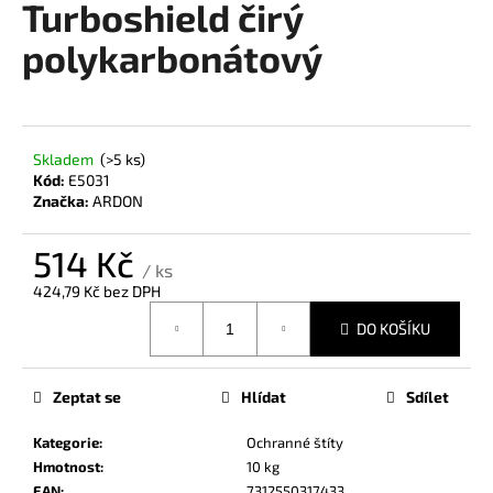
Turboshield čirý
a
polykarbonátový
j
í
t
?
Skladem
(>5 ks)
Kód:
E5031
Značka:
ARDON
514 Kč
HLEDAT
/ ks
424,79 Kč bez DPH
Měrná
DO KOŠÍKU
cena:
D
o
Zeptat se
Hlídat
Sdílet
p
o
Kategorie
:
Ochranné štíty
r
Hmotnost
:
10 kg
u
EAN
:
7312550317433