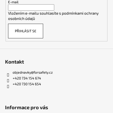
t
E-mail
í
Vložením e-mailu souhlasíte s
podmínkami ochrany
osobních údajů
PŘIHLÁSIT SE
Kontakt
objednavky
@
forsafety.cz
+420 734 154 674
+420 730 154 654
Informace pro vás