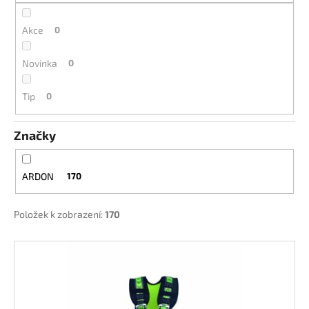
č
t
u
ů
Akce
0
j
e
m
Novinka
0
e
Tip
0
Značky
ARDON
170
Položek k zobrazení:
170
V
ý
p
i