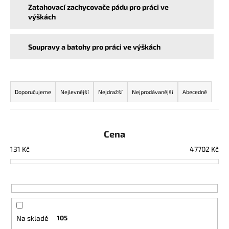
Zatahovací zachycovače pádu pro práci ve
a
výškách
j
í
Soupravy a batohy pro práci ve výškách
t
?
Ř
a
Doporučujeme
Nejlevnější
Nejdražší
Nejprodávanější
Abecedně
z
e
HLEDAT
n
Cena
í
131
Kč
47702
Kč
p
D
r
o
o
p
o
d
r
u
Na skladě
105
u
k