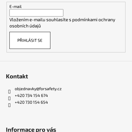
r
t
E-mail
v
í
k
Vložením e-mailu souhlasíte s
podmínkami ochrany
y
osobních údajů
v
ý
PŘIHLÁSIT SE
p
i
s
u
Kontakt
objednavky
@
forsafety.cz
+420 734 154 674
+420 730 154 654
Informace pro vás