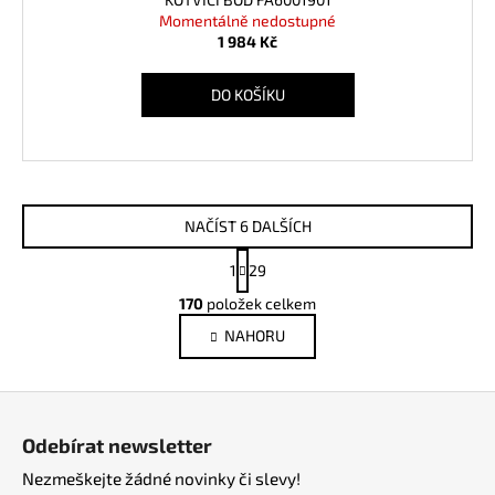
Momentálně nedostupné
1 984 Kč
DO KOŠÍKU
NAČÍST 6 DALŠÍCH
S
1
29
t
O
r
170
položek celkem
v
á
NAHORU
l
n
k
á
o
d
Z
v
a
á
á
c
Odebírat newsletter
n
p
í
í
Nezmeškejte žádné novinky či slevy!
p
a