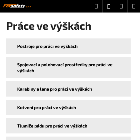
K
Přejít
Hledat
Nákup
M
Přihlášení
na
o
obsah
Zpět
Zpět
košík
š
Práce ve výškách
í
C
k
o
Postroje pro práci ve výškách
p
o
Spojovací a polohovací prostředky pro práci ve
t
výškách
ř
e
Karabiny a lana pro práci ve výškách
b
u
j
Kotvení pro práci ve výškách
e
t
Tlumiče pádu pro práci ve výškách
e
n