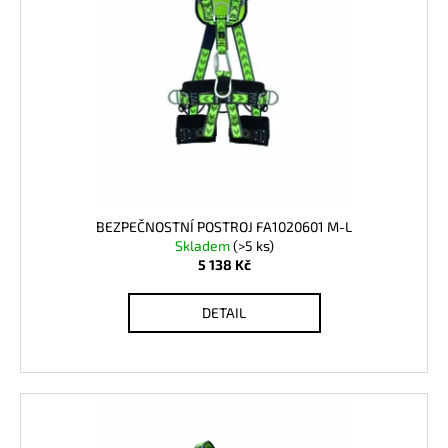
s
p
r
o
d
u
k
t
ů
BEZPEČNOSTNÍ POSTROJ FA1020601 M-L
Skladem
(>5 ks)
5 138 Kč
DETAIL