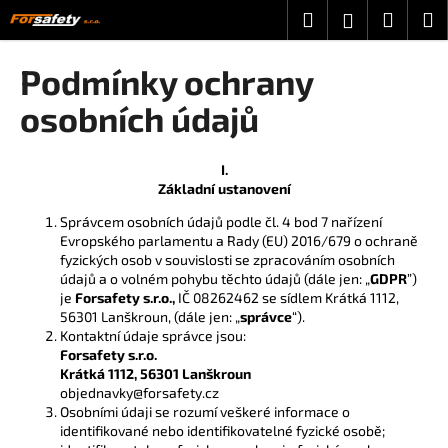
K
Přejít
Hledat
Nákup
M
Přihlášení
na
o
obsah
Zpět
Zpět
košík
š
Podmínky ochrany
í
C
osobních údajů
k
o
p
I.
o
Základní ustanovení
t
Správcem osobních údajů podle čl. 4 bod 7 nařízení
ř
Evropského parlamentu a Rady (EU) 2016/679 o ochraně
fyzických osob v souvislosti se zpracováním osobních
e
údajů a o volném pohybu těchto údajů (dále jen: „
GDPR
”)
b
je
Forsafety s.r.o.,
IČ 08262462 se sídlem Krátká 1112,
u
56301 Lanškroun, (dále jen: „
správce
“).
Kontaktní údaje správce jsou:
j
Forsafety s.r.o.
e
Krátká 1112, 56301 Lanškroun
t
objednavky@forsafety.cz
Osobními údaji se rozumí veškeré informace o
e
identifikované nebo identifikovatelné fyzické osobě;
n