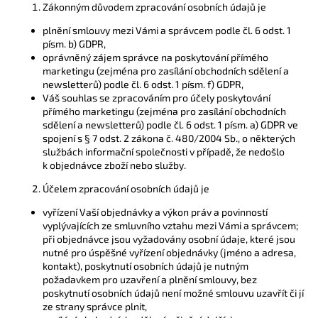
č
Zákonným důvodem zpracování osobních údajů je
u
plnění smlouvy mezi Vámi a správcem podle čl. 6 odst. 1
j
písm. b) GDPR,
e
oprávněný zájem správce na poskytování přímého
m
marketingu (zejména pro zasílání obchodních sdělení a
e
newsletterů) podle čl. 6 odst. 1 písm. f) GDPR,
Váš souhlas se zpracováním pro účely poskytování
přímého marketingu (zejména pro zasílání obchodních
sdělení a newsletterů) podle čl. 6 odst. 1 písm. a) GDPR ve
spojení s § 7 odst. 2 zákona č. 480/2004 Sb., o některých
službách informační společnosti v případě, že nedošlo
k objednávce zboží nebo služby.
Účelem zpracování osobních údajů je
vyřízení Vaší objednávky a výkon práv a povinností
vyplývajících ze smluvního vztahu mezi Vámi a správcem;
při objednávce jsou vyžadovány osobní údaje, které jsou
nutné pro úspěšné vyřízení objednávky (jméno a adresa,
kontakt), poskytnutí osobních údajů je nutným
požadavkem pro uzavření a plnění smlouvy, bez
poskytnutí osobních údajů není možné smlouvu uzavřít či jí
ze strany správce plnit,