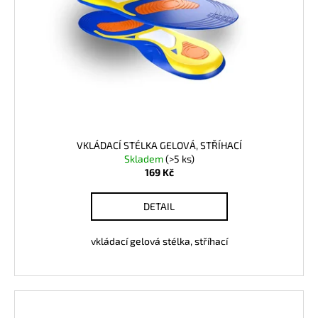
č
p
u
r
j
o
e
m
d
e
u
k
t
ů
VKLÁDACÍ STÉLKA GELOVÁ, STŘÍHACÍ
Skladem
(>5 ks)
169 Kč
DETAIL
vkládací gelová stélka, stříhací