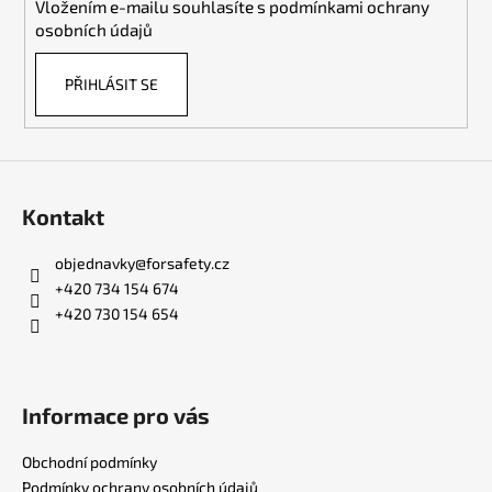
Vložením e-mailu souhlasíte s
podmínkami ochrany
r
osobních údajů
v
k
PŘIHLÁSIT SE
y
v
ý
p
i
s
Kontakt
u
objednavky
@
forsafety.cz
+420 734 154 674
+420 730 154 654
Informace pro vás
Obchodní podmínky
Podmínky ochrany osobních údajů