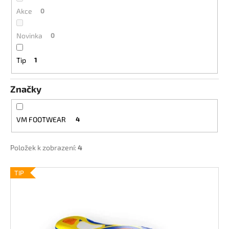
ů
a
Akce
0
j
Novinka
0
í
t
Tip
1
?
Značky
HLEDAT
VM FOOTWEAR
4
Položek k zobrazení:
4
D
V
TIP
o
ý
p
o
p
r
i
u
s