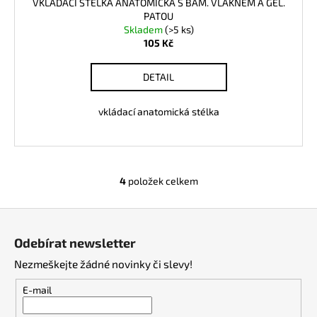
VKLÁDACÍ STÉLKA ANATOMICKÁ S BAM. VLÁKNEM A GEL.
PATOU
Skladem
(>5 ks)
105 Kč
DETAIL
vkládací anatomická stélka
4
položek celkem
O
v
Z
l
á
á
Odebírat newsletter
d
p
a
Nezmeškejte žádné novinky či slevy!
a
c
t
E-mail
í
í
p