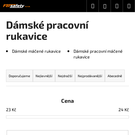
K
Přejít
Hledat
Nákup
M
Přihlášení
na
o
obsah
Zpět
Zpět
košík
š
Dámské pracovní
í
C
rukavice
k
o
p
Dámské máčené rukavice
Dámské pracovní máčené
o
rukavice
t
Ř
ř
a
Doporučujeme
Nejlevnější
Nejdražší
Nejprodávanější
Abecedně
e
z
b
e
u
n
Cena
j
í
23
Kč
24
Kč
e
p
t
r
e
o
n