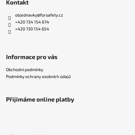
s
Kontakt
u
objednavky
@
forsafety.cz
+420 734 154 674
+420 730 154 654
Informace pro vás
Obchodní podmínky
Podmínky ochrany osobních údajů
Přijímáme online platby