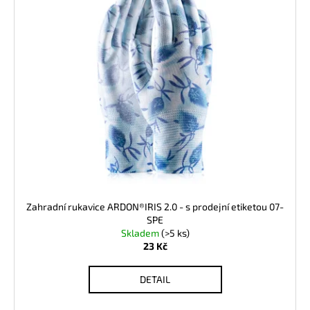
č
ý
u
p
j
i
e
s
m
p
e
r
o
d
u
k
t
ů
Zahradní rukavice ARDON®IRIS 2.0 - s prodejní etiketou 07-
SPE
Skladem
(>5 ks)
23 Kč
DETAIL