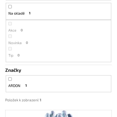
d
a
u
j
Na skladě
1
k
í
t
t
ů
Akce
0
?
Novinka
0
Tip
0
HLEDAT
Značky
D
ARDON
1
o
p
Položek k zobrazení:
1
o
r
V
u