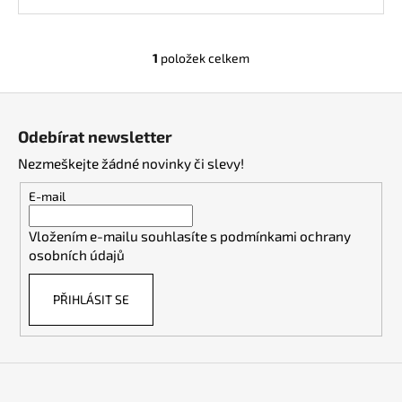
1
položek celkem
O
v
Z
l
á
á
Odebírat newsletter
d
p
a
Nezmeškejte žádné novinky či slevy!
a
c
t
E-mail
í
í
p
Vložením e-mailu souhlasíte s
podmínkami ochrany
r
osobních údajů
v
k
PŘIHLÁSIT SE
y
v
ý
p
i