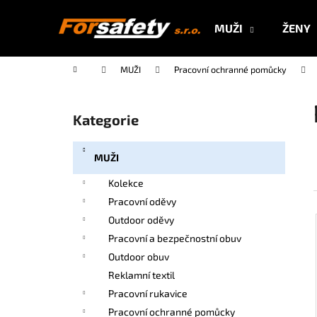
K
Přejít
na
o
MUŽI
ŽENY
obsah
Zpět
Zpět
š
do
do
í
Domů
MUŽI
Pracovní ochranné pomůcky
k
obchodu
obchodu
P
o
Kategorie
Přeskočit
s
kategorie
t
MUŽI
r
a
Kolekce
n
Pracovní oděvy
n
Outdoor oděvy
í
Pracovní a bezpečnostní obuv
p
Outdoor obuv
a
Reklamní textil
n
Pracovní rukavice
e
Pracovní ochranné pomůcky