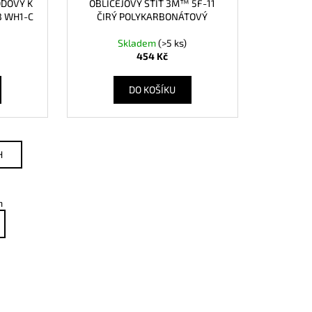
ODOVÝ K
OBLIČEJOVÝ ŠTÍT 3M™ 5F-11
B WH1-C
ČIRÝ POLYKARBONÁTOVÝ
Skladem
(>5 ks)
454 Kč
DO KOŠÍKU
H
m