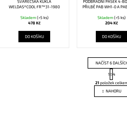
SVÁŘEČSKÁ KUKLA
PODBRADNÍ PÁSEK 4-B
WELDAS®COOL FR™31-1980
PŘILBĚ PAB WH1-0 A PA
Skladem
(>5 ks)
Skladem
(>5 ks)
478 Kč
204 Kč
DO KOŠÍKU
DO KOŠÍKU
NAČÍST 6 DALŠÍC
S
1
4
t
O
r
21
položek celke
v
á
NAHORU
l
n
k
á
o
d
v
a
á
c
n
í
í