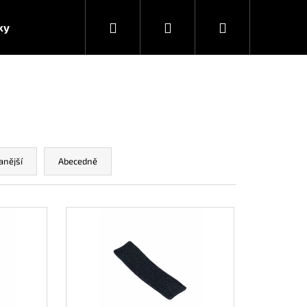
Hledat
Přihlášení
Nákupní
ky
košík
anější
Abecedně