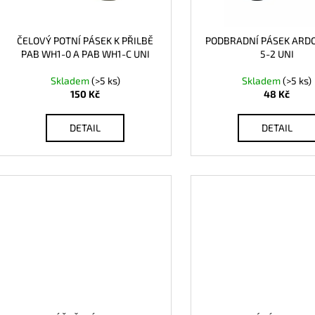
r
u
o
k
d
ČELOVÝ POTNÍ PÁSEK K PŘILBĚ
PODBRADNÍ PÁSEK ARD
t
PAB WH1-0 A PAB WH1-C UNI
5-2 UNI
u
ů
k
Skladem
(>5 ks)
Skladem
(>5 ks)
t
150 Kč
48 Kč
ů
DETAIL
DETAIL