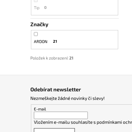
Tip
0
Značky
ARDON
21
Položek k zobrazení:
21
Z
á
Odebírat newsletter
p
Nezmeškejte žádné novinky či slevy!
a
t
E-mail
í
Vložením e-mailu souhlasíte s
podmínkami ochr