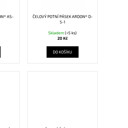
ON® AS-
ČELOVÝ POTNÍ PÁSEK ARDON® D-
5-1
Skladem
(>5 ks)
20 Kč
DO KOŠÍKU