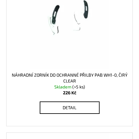
i
č
u
s
j
p
e
r
m
o
e
d
u
k
t
ů
NÁHRADNÍ ZORNÍK DO OCHRANNÉ PŘILBY PAB WH1-0, ČIRÝ
CLEAR
Skladem
(>5 ks)
226 Kč
DETAIL