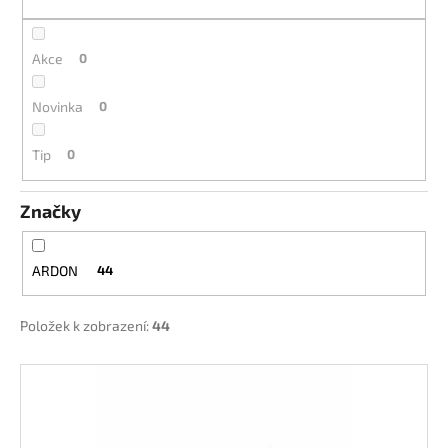
k
a
t
j
ů
Akce
0
í
t
Novinka
0
?
Tip
0
Značky
HLEDAT
ARDON
44
D
Položek k zobrazení:
44
o
p
V
o
ý
r
p
u