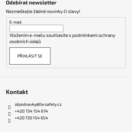
c
Odebírat newsletter
n
p
í
í
Nezmeškejte žádné novinky či slevy!
p
a
r
t
E-mail
v
í
k
Vložením e-mailu souhlasíte s
podmínkami ochrany
y
osobních údajů
v
ý
PŘIHLÁSIT SE
p
i
s
u
Kontakt
objednavky
@
forsafety.cz
+420 734 154 674
+420 730 154 654