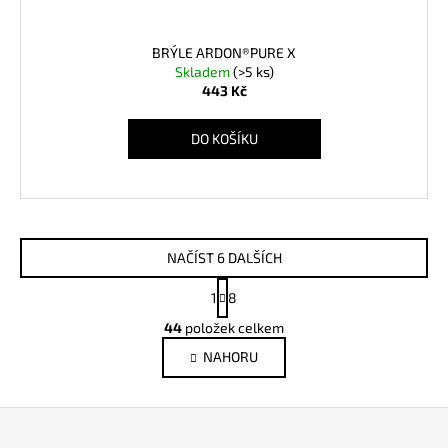
BRÝLE ARDON®PURE X
Skladem
(>5 ks)
443 Kč
DO KOŠÍKU
NAČÍST 6 DALŠÍCH
S
1
8
t
O
r
44
položek celkem
v
á
NAHORU
l
n
k
á
o
d
Z
v
a
á
á