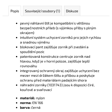
č
u
Popis
Související soubory (1)
Diskuze
j
e
m
pevný náhlavní štít je kompatibilní s většinou
bezpečnostních přileb (s výjimkou přilby s plným
e
okrajem)
intuitivní systém uchycení zorníků pro jejich rychlou
a snadnou výměnu
blokovací pant zajišťuje zorník při zvedání a
spouštění pozic
patentovaná konstrukce centruje zorník nad
hlavou, když je v horní poloze, zajišťuje lepší
rovnováhu
integrovaný ochranný okraj zajišťuje uchycení bez
mezer mezi držákem štítu a přilbou a poskytuje
ochranu před materiálem padajícím shora
náhradní zorníky (1031743) jsou k dispozici čiré,
kouřové a svařovací
materiál:
nylon
norma:
EN 166
barva:
černá