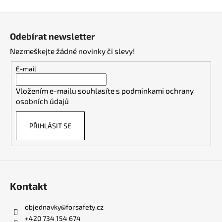
Z
á
Odebírat newsletter
p
Nezmeškejte žádné novinky či slevy!
a
t
E-mail
í
Vložením e-mailu souhlasíte s
podmínkami ochrany
osobních údajů
PŘIHLÁSIT SE
Kontakt
objednavky
@
forsafety.cz
+420 734 154 674