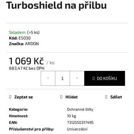
Turboshield na přilbu
a
j
í
t
Skladem
(>5 ks)
?
Kód:
E5030
Značka:
ARDON
1 069 Kč
/ ks
883,47 Kč bez DPH
HLEDAT
Měrná
DO KOŠÍKU
cena:
D
Zeptat se
Hlídat
Sdílet
o
p
Kategorie
:
Ochranné štíty
o
Hmotnost
:
10 kg
r
EAN
:
7312550317495
u
Příslušenství pro přilby
:
Univerzální