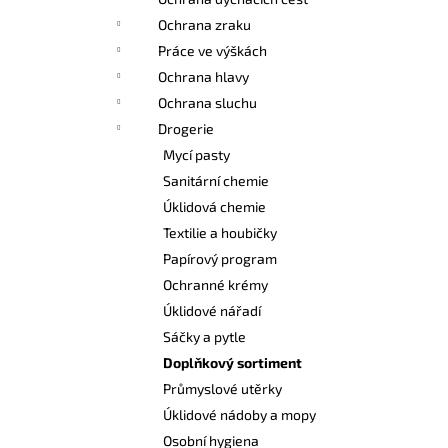
l
Ochrana zraku
Práce ve výškách
Ochrana hlavy
Ochrana sluchu
Drogerie
Mycí pasty
Sanitární chemie
Úklidová chemie
Textilie a houbičky
Papírový program
Ochranné krémy
Úklidové nářadí
Sáčky a pytle
Doplňkový sortiment
Průmyslové utěrky
Úklidové nádoby a mopy
Osobní hygiena