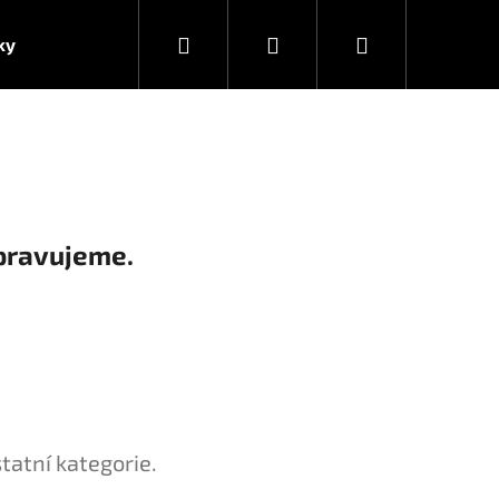
Hledat
Přihlášení
Nákupní
ky
košík
pravujeme.
tatní kategorie.