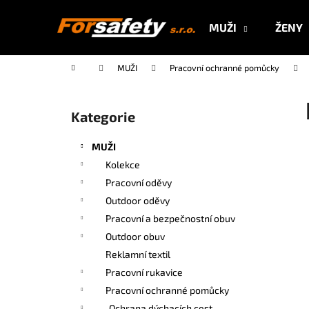
K
Přejít
na
o
MUŽI
ŽENY
obsah
Zpět
Zpět
š
do
do
í
Domů
MUŽI
Pracovní ochranné pomůcky
k
obchodu
obchodu
P
o
Kategorie
Přeskočit
s
kategorie
t
MUŽI
r
Kolekce
a
Pracovní oděvy
n
Outdoor oděvy
n
Pracovní a bezpečnostní obuv
í
Outdoor obuv
p
Reklamní textil
a
Pracovní rukavice
n
Pracovní ochranné pomůcky
e
Ochrana dýchacích cest