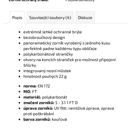
č
u
j
Popis
Související soubory (4)
Diskuze
e
m
extrémně lehké ochranné brýle
e
bezobroučkový design
panoramatický zorník vyrobený z jednoho kusu
perfektně padne každému typu obličeje
polykarbonátové straničky
otvory na koncích straniček pro možnost připojení
šňůrky
integrovaný nosní můstek
hmotnost pouhých 22 g
norma:
EN 172
MO:
FT
materiál:
polykarbonát
značení zorníků:
5 - 3.1 1 FT O
úprava zorníků:
UV filtr, nemlživá úprava, úprava
proti poškrábání
barva zorníků:
kouřová