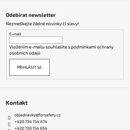
Z
á
Odebírat newsletter
p
Nezmeškejte žádné novinky či slevy!
a
t
E-mail
í
Vložením e-mailu souhlasíte s
podmínkami ochrany
osobních údajů
PŘIHLÁSIT SE
Kontakt
objednavky
@
forsafety.cz
+420 734 154 674
+420 730 154 654