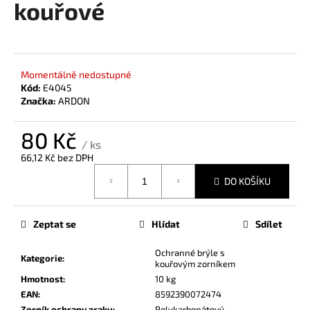
kouřové
a
j
í
t
Momentálně nedostupné
?
Kód:
E4045
Značka:
ARDON
80 Kč
/ ks
66,12 Kč bez DPH
HLEDAT
Měrná
DO KOŠÍKU
cena:
D
Zeptat se
Hlídat
Sdílet
o
p
Ochranné brýle s
Kategorie
:
kouřovým zorníkem
o
Hmotnost
:
10 kg
r
EAN
:
8592390072474
u
Zorník ochrany zraku
:
Polykarbonátový