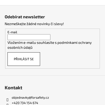
Z
á
Odebírat newsletter
p
Nezmeškejte žádné novinky či slevy!
a
t
E-mail
í
Vložením e-mailu souhlasíte s
podmínkami ochrany
osobních údajů
PŘIHLÁSIT SE
Kontakt
objednavky
@
forsafety.cz
+420 734 154 674