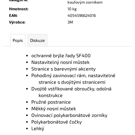
č
kouřovým zorníkem
u
Hmotnost
:
10 kg
j
EAN
:
4054596624016
e
Výrobce
:
3M
m
e
Popis
Diskuze
ochranné brýle řady SF400
Nastavitelný nosní můstek
Stranice s barevnými akcenty
Pohodlný zavinovací rám, nastavitelné
stranice s dvojitými stranicemi
Dvojitě vstřikované obroučky, odolná
konstrukce
Pružné postranice
Měkký nosní můstek
Ovinovací polykarbonátové zorníky
Polykarbonátové čočky
Lehký