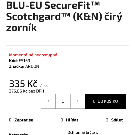
BLU-EU SecureFit™
a
Scotchgard™ (K&N) čirý
j
í
zorník
t
?
Momentálně nedostupné
Kód:
E5169
Značka:
ARDON
HLEDAT
335 Kč
/ ks
276,86 Kč bez DPH
D
Měrná
DO KOŠÍKU
cena:
o
p
o
Zeptat se
Hlídat
Sdílet
r
u
Ochranné brýle s
Kategorie
: