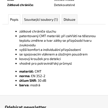
č
Zátkové chrániče
:
Detekovatelné
u
j
e
Popis
Související soubory (1)
Diskuze
m
e
zátkové chrániče sluchu
patentovaný CMT materiál: při zahřátí na tělesnou
teplotu změkne a tvar zátky se přizpůsobí tvaru
zvukovodu
vyšší komfort a individuální přizpůsobení
se spojovacím vláknem a úložným pouzdrem
kovový kroužek pro detekci
vhodné pro potravinářský průmysl
materiál:
CMT
norma:
EN 352-2
útlum SNR:
30 dB
barva:
modrá
Z
á
Odebírat newsletter