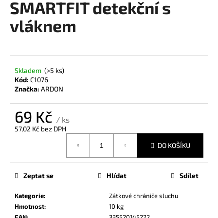
SMARTFIT detekční s
a
vláknem
j
í
t
?
Skladem
(>5 ks)
Kód:
C1076
Značka:
ARDON
69 Kč
HLEDAT
/ ks
57,02 Kč bez DPH
Měrná
DO KOŠÍKU
cena:
D
o
Zeptat se
Hlídat
Sdílet
p
o
Kategorie
:
Zátkové chrániče sluchu
r
Hmotnost
:
10 kg
u
EAN
:
335520145222