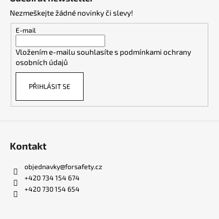
p
Nezmeškejte žádné novinky či slevy!
a
t
E-mail
í
Vložením e-mailu souhlasíte s
podmínkami ochrany
osobních údajů
PŘIHLÁSIT SE
Kontakt
objednavky
@
forsafety.cz
+420 734 154 674
+420 730 154 654