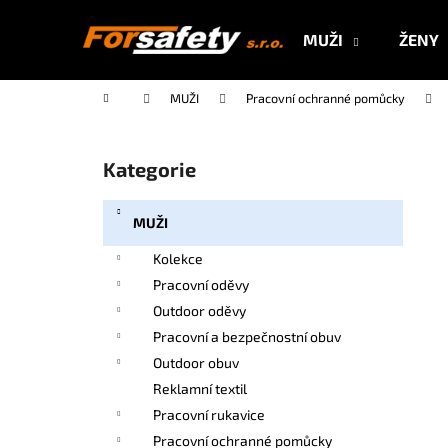
K
Přejít
na
o
MUŽI
ŽENY
obsah
Zpět
Zpět
š
do
do
í
Domů
MUŽI
Pracovní ochranné pomůcky
k
obchodu
obchodu
P
o
Kategorie
Přeskočit
s
kategorie
t
MUŽI
r
a
Kolekce
n
Pracovní oděvy
n
Outdoor oděvy
í
Pracovní a bezpečnostní obuv
p
Outdoor obuv
a
Reklamní textil
n
Pracovní rukavice
e
Pracovní ochranné pomůcky