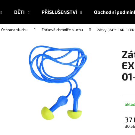
DĚTI
PŘÍSLUŠENSTVÍ
Obchodní podmín
Ochrana sluchu
Zátkové chrániče sluchu
Zátky 3M™ EAR EXPRE
Co potřebujete najít?
Zá
HLEDAT
EX
01
Doporučujeme
Skla
37
30,5
Měrn