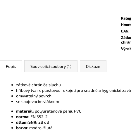
cena:
Kateg
Hmot
EAN
:
Zátk
chrán
Výro
Popis
Související soubory (1)
Diskuze
zátkové chrániče sluchu
hřibový tvar s plastovou rukojetí pro snadné a hygienické za
omyvatelný povrch
se spojovacím vláknem
materiál:
polyuretanová pěna, PVC
norma:
EN 352-2
útlum SNR:
28 dB
barva:
modro-žlutá