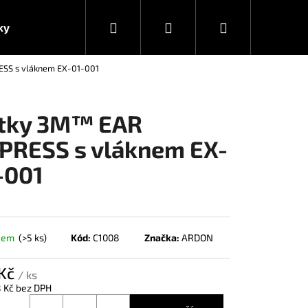
Hledat
Přihlášení
Nákupní
ky
SS s vláknem EX-01-001
košík
tky 3M™ EAR
PRESS s vláknem EX-
-001
dem
(>5 ks)
Kód:
C1008
Značka:
ARDON
 Kč
/ ks
8 Kč bez DPH
á