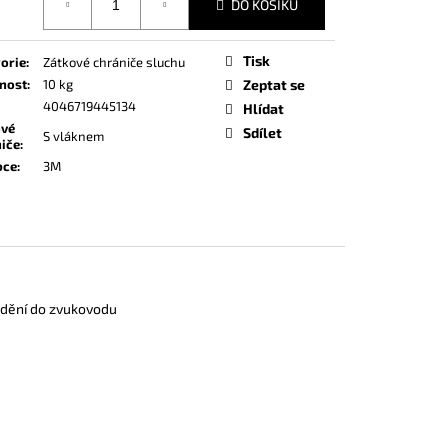
DO KOŠÍKU
Tisk
orie
:
Zátkové chrániče sluchu
nost
:
10 kg
Zeptat se
4046719445134
Hlídat
ové
Sdílet
S vláknem
iče
:
bce
:
3M
vádění do zvukovodu