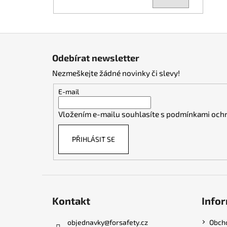
Z
á
Odebírat newsletter
p
Nezmeškejte žádné novinky či slevy!
a
t
E-mail
í
Vložením e-mailu souhlasíte s
podmínkami ochr
PŘIHLÁSIT SE
Kontakt
Infor
objednavky
@
forsafety.cz
Obch