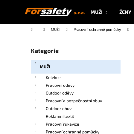
K
Přejít
na
o
MUŽI
ŽENY
obsah
Zpět
Zpět
š
do
do
í
Domů
MUŽI
Pracovní ochranné pomůcky
k
obchodu
obchodu
P
o
Kategorie
Přeskočit
s
kategorie
t
MUŽI
r
a
Kolekce
n
Pracovní oděvy
n
Outdoor oděvy
í
Pracovní a bezpečnostní obuv
p
Outdoor obuv
a
Reklamní textil
n
Pracovní rukavice
e
Pracovní ochranné pomůcky