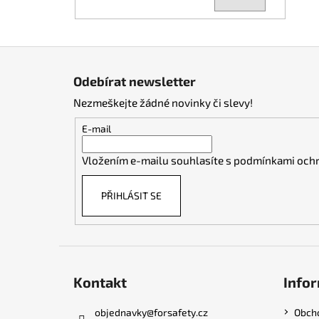
Z
á
Odebírat newsletter
p
Nezmeškejte žádné novinky či slevy!
a
t
E-mail
í
Vložením e-mailu souhlasíte s
podmínkami ochr
PŘIHLÁSIT SE
Kontakt
Infor
objednavky
@
forsafety.cz
Obch