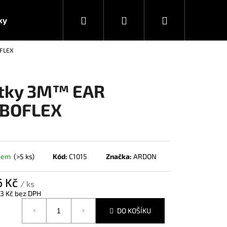
Hledat
Přihlášení
Nákupní
ky
FLEX
košík
tky 3M™ EAR
BOFLEX
dem
(>5 ks)
Kód:
C1015
Značka:
ARDON
6 Kč
/ ks
3 Kč bez DPH
á
DO KOŠÍKU