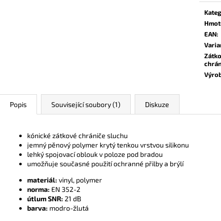
Kateg
Hmot
EAN
:
Varia
Zátk
chrán
Výro
Popis
Související soubory (1)
Diskuze
kónické zátkové chrániče sluchu
jemný pěnový polymer krytý tenkou vrstvou silikonu
lehký spojovací oblouk v poloze pod bradou
umožňuje současné použití ochranné přilby a brýlí
materiál:
vinyl, polymer
norma:
EN 352-2
útlum SNR:
21 dB
barva:
modro-žlutá