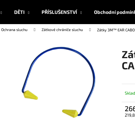
DĚTI
PŘÍSLUŠENSTVÍ
Obchodní podmín
Ochrana sluchu
Zátkové chrániče sluchu
Zátky 3M™ EAR CABO
Co potřebujete najít?
Zá
HLEDAT
CA
Doporučujeme
Skla
26
219,8
Měrn
cena: