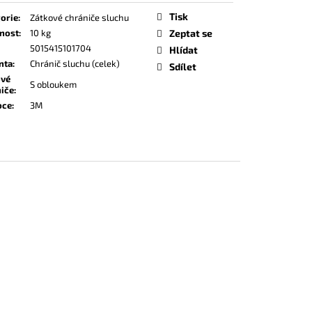
Tisk
orie
:
Zátkové chrániče sluchu
nost
:
10 kg
Zeptat se
5015415101704
Hlídat
nta
:
Chránič sluchu (celek)
Sdílet
ové
S obloukem
iče
:
bce
:
3M