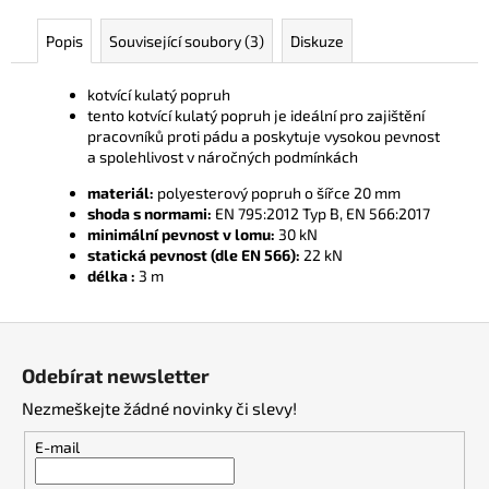
č
u
Popis
Související soubory (3)
Diskuze
j
e
kotvící kulatý popruh
m
tento kotvící kulatý popruh je ideální pro zajištění
e
pracovníků proti pádu a poskytuje vysokou pevnost
a spolehlivost v náročných podmínkách
materiál:
polyesterový popruh o šířce 20 mm
shoda s normami:
EN 795:2012 Typ B, EN 566:2017
minimální pevnost v lomu:
30 kN
statická pevnost (dle EN 566):
22 kN
délka :
3 m
Z
á
Odebírat newsletter
p
Nezmeškejte žádné novinky či slevy!
a
t
E-mail
í