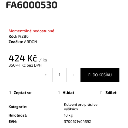
FA6000530
a
j
í
t
Momentálně nedostupné
?
Kód:
I4286
Značka:
ARDON
424 Kč
/ ks
350,41 Kč bez DPH
HLEDAT
Měrná
DO KOŠÍKU
cena:
D
Zeptat se
Hlídat
Sdílet
o
p
Kotvení pro práci ve
Kategorie
:
výškách
o
Hmotnost
:
10 kg
r
EAN
:
3700671404592
u