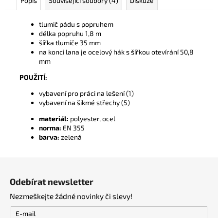
Popis
Související soubory (4)
Diskuze
č
u
j
tlumič pádu s popruhem
e
délka popruhu 1,8 m
šířka tlumiče 35 mm
m
na konci lana je ocelový hák s šířkou otevírání 50,8
e
mm
POUŽITÍ:
vybavení pro práci na lešení (1)
vybavení na šikmé střechy (5)
materiál:
polyester, ocel
norma:
EN 355
barva:
zelená
Z
á
Odebírat newsletter
p
Nezmeškejte žádné novinky či slevy!
a
t
E-mail