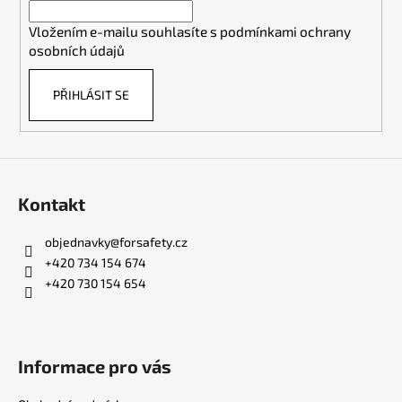
í
Vložením e-mailu souhlasíte s
podmínkami ochrany
osobních údajů
PŘIHLÁSIT SE
Kontakt
objednavky
@
forsafety.cz
+420 734 154 674
+420 730 154 654
Informace pro vás