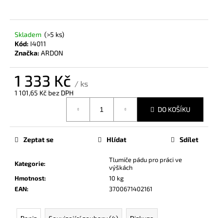
a
j
Skladem
(>5 ks)
í
Kód:
I4011
t
Značka:
ARDON
?
1 333 Kč
/ ks
1 101,65 Kč bez DPH
Měrná
DO KOŠÍKU
cena:
HLEDAT
Zeptat se
Hlídat
Sdílet
D
Tlumiče pádu pro práci ve
Kategorie
:
o
výškách
p
Hmotnost
:
10 kg
o
EAN
:
3700671402161
r
u