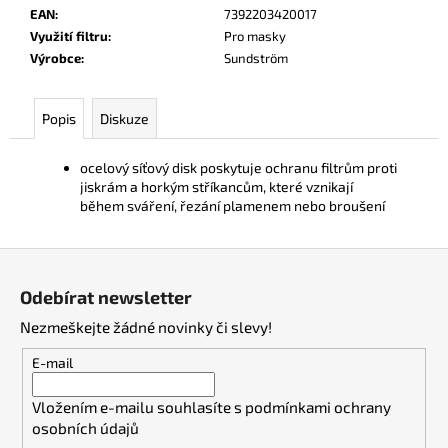
č
EAN
:
7392203420017
u
Využití filtru
:
Pro masky
j
Výrobce
:
Sundström
e
m
e
Popis
Diskuze
ocelový síťový disk poskytuje ochranu filtrům proti
jiskrám a horkým stříkancům, které vznikají
během sváření, řezání plamenem nebo broušení
Z
á
Odebírat newsletter
p
Nezmeškejte žádné novinky či slevy!
a
t
E-mail
í
Vložením e-mailu souhlasíte s
podmínkami ochrany
osobních údajů