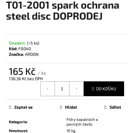
T01-2001 spark ochrana
a
steel disc DOPRODEJ
j
í
t
?
Skladem
(>5 ks)
Kód:
F8040
Značka:
ARDON
165 Kč
HLEDAT
/ ks
136,36 Kč bez DPH
Měrná
DO KOŠÍKU
cena:
D
o
Zeptat se
Hlídat
Sdílet
p
o
Filtry kapalných a
r
Kategorie
:
pevných částic
u
Hmotnost
:
10 kg