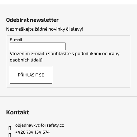
Z
á
Odebírat newsletter
p
Nezmeškejte žádné novinky či slevy!
a
t
E-mail
í
Vložením e-mailu souhlasíte s
podmínkami ochrany
osobních údajů
PŘIHLÁSIT SE
Kontakt
objednavky
@
forsafety.cz
+420 734 154 674