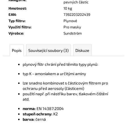
č
pevných částic
u
Hmotnost
:
10 kg
j
EAN
:
7392203202439
e
Typ filtru
:
Plynové
m
Využití filtru
:
Pro masky
e
Výrobce
:
Sundström
Popis
Související soubory (3)
Diskuze
plynový filtr chrání před těmito typy plynů:
typ K - amoniakem a určitými aminy
lze snadno kombinovat s částicovým filtrem pro
ochranu před aerosoly (částicemi)
použití např. při nástřiku barev, tlakovém čištění
atd.
norma:
EN 14387:2004
stupeň ochrany:
K2
barva:
černá