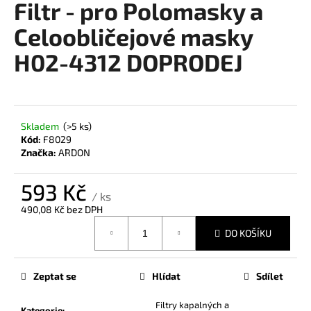
Filtr - pro Polomasky a
a
Celoobličejové masky
j
í
H02-4312 DOPRODEJ
t
?
Skladem
(>5 ks)
Kód:
F8029
Značka:
ARDON
HLEDAT
593 Kč
/ ks
490,08 Kč bez DPH
D
Měrná
DO KOŠÍKU
cena:
o
p
o
Zeptat se
Hlídat
Sdílet
r
u
Filtry kapalných a
Kategorie
: