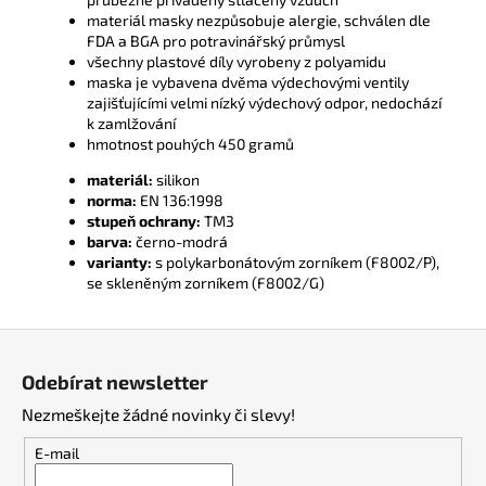
materiál masky nezpůsobuje alergie, schválen dle
FDA a BGA pro potravinářský průmysl
všechny plastové díly vyrobeny z polyamidu
maska je vybavena dvěma výdechovými ventily
zajišťujícími velmi nízký výdechový odpor, nedochází
k zamlžování
hmotnost pouhých 450 gramů
materiál:
silikon
norma:
EN 136:1998
stupeň ochrany:
TM3
barva:
černo-modrá
varianty:
s polykarbonátovým zorníkem (F8002/P),
se skleněným zorníkem (F8002/G)
Z
á
Odebírat newsletter
p
Nezmeškejte žádné novinky či slevy!
a
t
E-mail
í