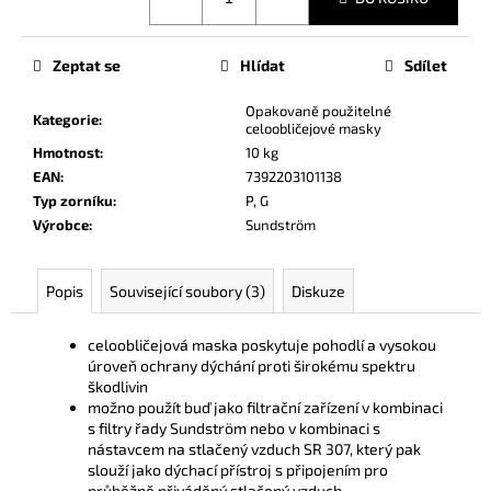
cena:
č
u
j
Zeptat se
Hlídat
Sdílet
e
m
Opakovaně použitelné
Kategorie
:
e
celoobličejové masky
Hmotnost
:
10 kg
EAN
:
7392203101138
Typ zorníku
:
P, G
Výrobce
:
Sundström
Popis
Související soubory (3)
Diskuze
celoobličejová maska poskytuje pohodlí a vysokou
úroveň ochrany dýchání proti širokému spektru
škodlivin
možno použít buď jako filtrační zařízení v kombinaci
s filtry řady Sundström nebo v kombinaci s
nástavcem na stlačený vzduch SR 307, který pak
slouží jako dýchací přístroj s připojením pro
průběžně přiváděný stlačený vzduch