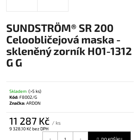
a
j
í
SUNDSTRÖM® SR 200
t
Celoobličejová maska -
?
skleněný zorník H01-1312
G G
HLEDAT
Skladem
(>5 ks)
Kód:
F8002/G
D
Značka:
ARDON
o
p
11 287 Kč
o
/ ks
r
9 328,10 Kč bez DPH
u
Měrná
DO KOŠÍKU