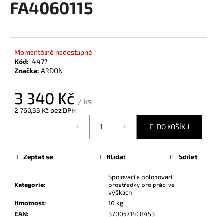
FA4060115
a
j
í
t
Momentálně nedostupné
?
Kód:
I4477
Značka:
ARDON
3 340 Kč
/ ks
2 760,33 Kč bez DPH
HLEDAT
Měrná
DO KOŠÍKU
cena:
D
Zeptat se
Hlídat
Sdílet
o
p
Spojovací a polohovací
Kategorie
:
prostředky pro práci ve
o
výškách
r
Hmotnost
:
10 kg
u
EAN
:
3700671408453