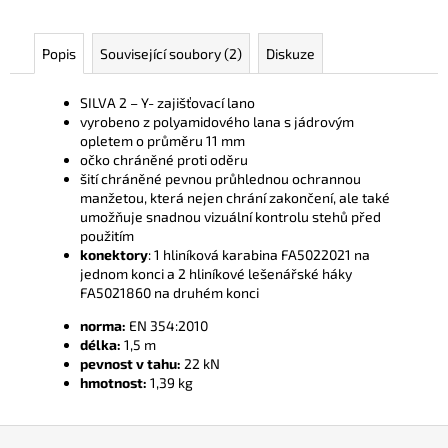
č
u
j
Popis
Související soubory (2)
Diskuze
e
m
SILVA 2 – Y- zajišťovací lano
e
vyrobeno z polyamidového lana s jádrovým
opletem o průměru 11 mm
očko chráněné proti oděru
šití chráněné pevnou průhlednou ochrannou
manžetou, která nejen chrání zakončení, ale také
umožňuje snadnou vizuální kontrolu stehů před
použitím
konektory
: 1 hliníková karabina FA5022021 na
jednom konci a 2 hliníkové lešenářské háky
FA5021860 na druhém konci
norma:
EN 354:2010
délka:
1,5 m
pevnost v tahu:
22 kN
hmotnost:
1,39 kg
Z