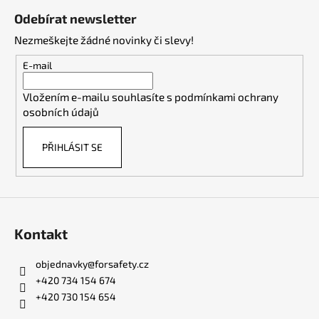
á
Odebírat newsletter
p
Nezmeškejte žádné novinky či slevy!
a
t
E-mail
í
Vložením e-mailu souhlasíte s
podmínkami ochrany
osobních údajů
PŘIHLÁSIT SE
Kontakt
objednavky
@
forsafety.cz
+420 734 154 674
+420 730 154 654