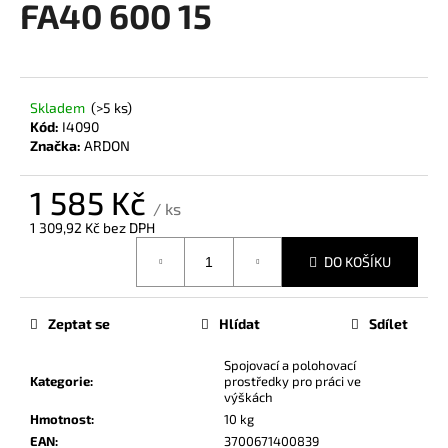
FA40 600 15
a
j
í
t
Skladem
(>5 ks)
?
Kód:
I4090
Značka:
ARDON
1 585 Kč
/ ks
1 309,92 Kč bez DPH
HLEDAT
Měrná
DO KOŠÍKU
cena:
D
Zeptat se
Hlídat
Sdílet
o
p
Spojovací a polohovací
Kategorie
:
prostředky pro práci ve
o
výškách
r
Hmotnost
:
10 kg
u
EAN
:
3700671400839