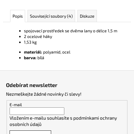
č
u
j
Popis
Související soubory (4)
Diskuze
e
m
spojovací prostředek se dvěma lany o délce 1,5 m
e
2 ocelové háky
1,53 kg
materiál:
polyamid, ocel
barva:
bílá
Z
á
Odebírat newsletter
p
Nezmeškejte žádné novinky či slevy!
a
t
E-mail
í
Vložením e-mailu souhlasíte s
podmínkami ochrany
osobních údajů