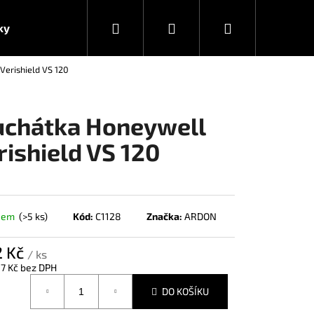
Hledat
Přihlášení
Nákupní
ky
Verishield VS 120
košík
uchátka Honeywell
rishield VS 120
dem
(>5 ks)
Kód:
C1128
Značka:
ARDON
2 Kč
/ ks
7 Kč bez DPH
á
DO KOŠÍKU