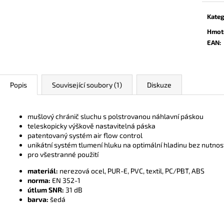
Kateg
Hmot
EAN
:
Popis
Související soubory (1)
Diskuze
mušlový chránič sluchu s polstrovanou náhlavní páskou
teleskopicky výškově nastavitelná páska
patentovaný systém air flow control
unikátní systém tlumení hluku na optimální hladinu bez nutnost
pro všestranné použití
materiál:
nerezová ocel, PUR-E, PVC, textil, PC/PBT, ABS
norma:
EN 352-1
útlum SNR:
31 dB
barva:
šedá