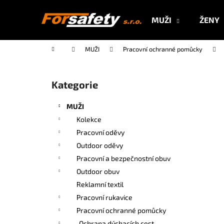
K
Přejít
na
o
MUŽI
ŽENY
obsah
Zpět
Zpět
š
do
do
í
Domů
MUŽI
Pracovní ochranné pomůcky
k
obchodu
obchodu
P
o
Kategorie
Přeskočit
s
kategorie
t
MUŽI
r
Kolekce
a
Pracovní oděvy
n
Outdoor oděvy
n
Pracovní a bezpečnostní obuv
í
Outdoor obuv
p
Reklamní textil
a
Pracovní rukavice
n
Pracovní ochranné pomůcky
e
Ochrana dýchacích cest