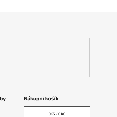
tby
Nákupní košík
0
KS /
0 KČ