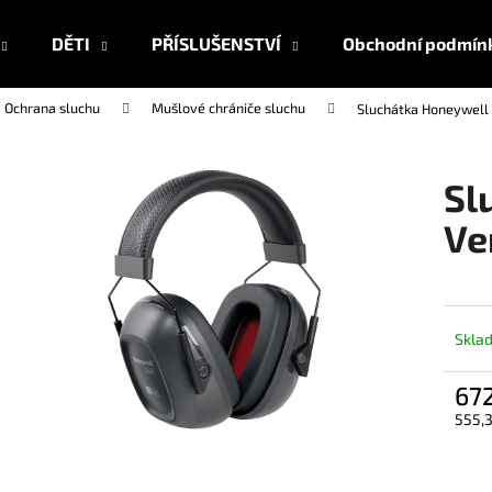
DĚTI
PŘÍSLUŠENSTVÍ
Obchodní podmín
Ochrana sluchu
Mušlové chrániče sluchu
Sluchátka Honeywell 
Co potřebujete najít?
Sl
HLEDAT
Ve
Doporučujeme
Skla
67
555,3
Měrn
cena: