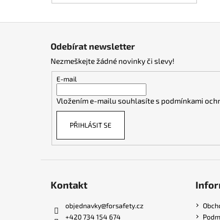
Z
á
Odebírat newsletter
p
Nezmeškejte žádné novinky či slevy!
a
t
E-mail
í
Vložením e-mailu souhlasíte s
podmínkami ochr
PŘIHLÁSIT SE
Kontakt
Infor
objednavky
@
forsafety.cz
Obch
+420 734 154 674
Podmí