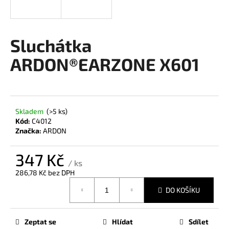
a
j
í
Sluchátka
t
ARDON®EARZONE X601
?
Skladem
(>5 ks)
HLEDAT
Kód:
C4012
Značka:
ARDON
347 Kč
/ ks
D
286,78 Kč bez DPH
o
Měrná
p
DO KOŠÍKU
cena:
o
r
u
Zeptat se
Hlídat
Sdílet