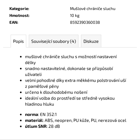
č
u
Kategorie
:
Mušlové chrániče sluchu
j
Hmotnost
:
10 kg
e
EAN
:
8592390360038
m
e
Popis
Související soubory (4)
Diskuze
mušlové chrániče sluchu s možností nastavení
délky
snadno nastavitelné, dokonale se přizpůsobí
uživateli
velmi pohodlné díky extra měkkému polstrování uší
z paměťové pěny
určeno k dlouhodobému nošení
ideální volba do prostředí se středně vysokou
hladinou hluku
norma
: EN 352:1
materiál
: ABS, neopren, PU kůže, PU, nerezová ocel
útlum SNR
: 28 dB