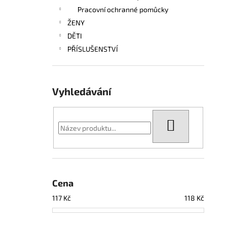
Pracovní ochranné pomůcky
ŽENY
DĚTI
PŘÍSLUŠENSTVÍ
Vyhledávání
HLEDAT
Cena
117
Kč
118
Kč