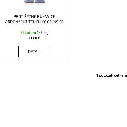
r
u
o
k
d
PROTIŽEZNÉ RUKAVICE
t
ARDON®CUT TOUCH XC 06/XS 06
u
ů
k
Skladem
(>5 ks)
t
117 Kč
ů
DETAIL
1
položek celkem
O
v
l
á
d
a
c
í