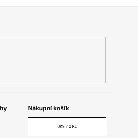
tby
Nákupní košík
0
KS /
0 KČ