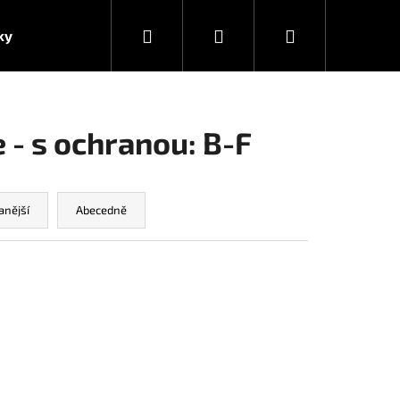
Hledat
Přihlášení
Nákupní
ky
košík
 - s ochranou: B-F
anější
Abecedně