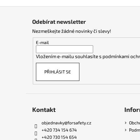
Z
á
Odebírat newsletter
p
Nezmeškejte žádné novinky či slevy!
a
t
E-mail
í
Vložením e-mailu souhlasíte s
podmínkami ochr
PŘIHLÁSIT SE
Kontakt
Infor
objednavky
@
forsafety.cz
Obch
+420 734 154 674
Podmí
+420 730 154 654