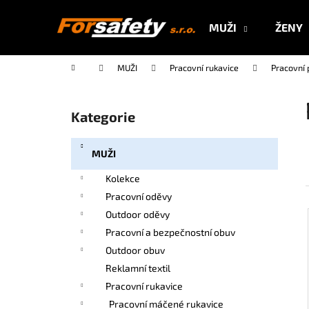
K
Přejít
na
o
MUŽI
ŽENY
obsah
Zpět
Zpět
š
do
do
í
Domů
MUŽI
Pracovní rukavice
Pracovní 
k
obchodu
obchodu
P
o
Kategorie
Přeskočit
s
kategorie
t
MUŽI
r
a
Kolekce
n
Pracovní oděvy
n
Outdoor oděvy
í
Pracovní a bezpečnostní obuv
p
Outdoor obuv
a
Reklamní textil
n
Pracovní rukavice
e
Pracovní máčené rukavice