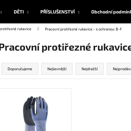
DĚTI
PŘÍSLUŠENSTVÍ
Obchodní podmín
protiřezné rukavice
Pracovní protiřezné rukavice - s ochranou: B-F
Co potřebujete najít?
Pracovní protiřezné rukavice
HLEDAT
Ř
a
Doporučujeme
Nejlevnější
Nejdražší
Nejprodáv
z
Doporučujeme
e
V
n
ý
í
p
p
i
r
s
o
p
d