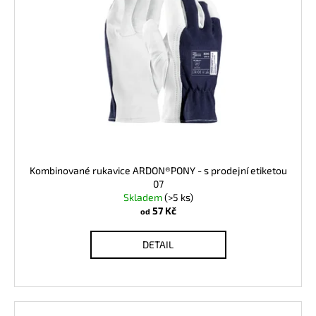
i
č
u
s
j
p
e
r
m
o
e
d
u
k
t
ů
Kombinované rukavice ARDON®PONY - s prodejní etiketou
07
Skladem
(>5 ks)
57 Kč
od
DETAIL