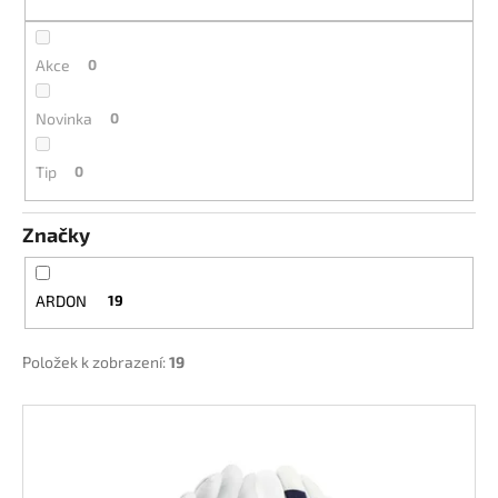
k
a
t
j
ů
Akce
0
í
t
Novinka
0
?
Tip
0
Značky
HLEDAT
ARDON
19
D
Položek k zobrazení:
19
o
p
V
o
ý
r
p
u