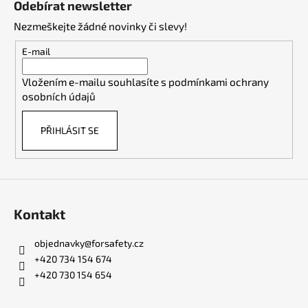
c
Odebírat newsletter
n
p
í
í
Nezmeškejte žádné novinky či slevy!
p
a
r
t
E-mail
v
í
k
Vložením e-mailu souhlasíte s
podmínkami ochrany
y
osobních údajů
v
ý
PŘIHLÁSIT SE
p
i
s
u
Kontakt
objednavky
@
forsafety.cz
+420 734 154 674
+420 730 154 654