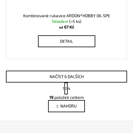
Kombinované rukavice ARDON®HOBBY 06-SPE
Skladem
(>5 ks)
67 Kč
od
DETAIL
NAČÍST 6 DALŠÍCH
S
1
4
t
O
r
19
položek celkem
v
á
NAHORU
l
n
k
á
o
d
Z
v
a
á
á