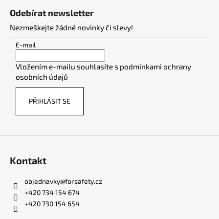
á
Odebírat newsletter
p
Nezmeškejte žádné novinky či slevy!
a
t
E-mail
í
Vložením e-mailu souhlasíte s
podmínkami ochrany
osobních údajů
PŘIHLÁSIT SE
Kontakt
objednavky
@
forsafety.cz
+420 734 154 674
+420 730 154 654