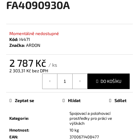
FA4090930A
a
j
í
t
Momentálně nedostupné
?
Kód:
I4471
Značka:
ARDON
2 787 Kč
/ ks
2 303,31 Kč bez DPH
HLEDAT
Měrná
DO KOŠÍKU
cena:
D
Zeptat se
Hlídat
Sdílet
o
p
Spojovací a polohovací
Kategorie
:
prostředky pro práci ve
o
výškách
r
Hmotnost
:
10 kg
u
EAN
:
3700671408477