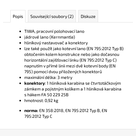
č
u
j
Popis
Související soubory (2)
Diskuze
e
m
TIWA, pracovní polohovací lano
e
jádrové lano (Kernmantle)
hliníkový nastavovač a konektory
lze také použít jako kotevní lano (EN 795:2012 Typ B)
obtočením kolem konstrukce nebo jako dočasnou
horizontální zajišťovací linku (EN 795:2012 Typ C)
napnutím v přímé linii mezi dvě kotevní body (EN
795) pomocí dvou přiložených konektorů
maximální délka: 3 metry
konektory
: 1 hliníková karabina se čtvrtotáčkovým
zámkem a pojistným kolíkem a 1 hliníková karabina
s hákem FA 50 229 25B
hmotnost: 0,92 kg
norma:
EN 358:2018, EN 795:2012 Typ B, EN
795:2012 Typ C
Z