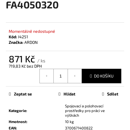
FA4050320
a
j
í
t
Momentálně nedostupné
?
Kód:
I4251
Značka:
ARDON
871 Kč
/ ks
719,83 Kč bez DPH
HLEDAT
Měrná
DO KOŠÍKU
cena:
D
Zeptat se
Hlídat
Sdílet
o
p
Spojovací a polohovací
Kategorie
:
prostředky pro práci ve
o
výškách
r
Hmotnost
:
10 kg
u
EAN
:
3700671400822