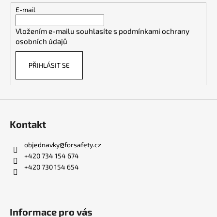
t
E-mail
í
Vložením e-mailu souhlasíte s
podmínkami ochrany
osobních údajů
PŘIHLÁSIT SE
Kontakt
objednavky
@
forsafety.cz
+420 734 154 674
+420 730 154 654
Informace pro vás