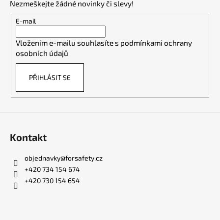
Nezmeškejte žádné novinky či slevy!
a
t
E-mail
í
Vložením e-mailu souhlasíte s
podmínkami ochrany
osobních údajů
PŘIHLÁSIT SE
Kontakt
objednavky
@
forsafety.cz
+420 734 154 674
+420 730 154 654