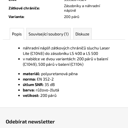
č
Zásobníky a náhradní
u
Zátkové chrániče
:
náplně
j
Varianta
:
200 párů
e
m
e
Popis
Související soubory (1)
Diskuze
náhradní náplň zátkových chráničů sluchu Laser
Lite (C1048) do zásobníku LS 400 a LS 500
v nabídce ve dvou variantách: 200 párů v balení
(C1049), 500 párů v balení (C1104)
materiál:
polyuretanová pěna
norma:
EN 352-2
útlum SNR:
35 dB
barva:
růžovo-žlutá
velikost:
200 párů
Z
á
Odebírat newsletter
p