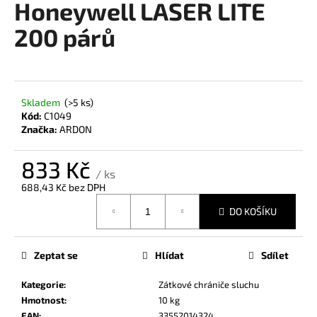
Honeywell LASER LITE
a
200 párů
j
í
t
?
Skladem
(>5 ks)
Kód:
C1049
Značka:
ARDON
833 Kč
HLEDAT
/ ks
688,43 Kč bez DPH
Měrná
DO KOŠÍKU
cena:
D
o
Zeptat se
Hlídat
Sdílet
p
o
Kategorie
:
Zátkové chrániče sluchu
r
Hmotnost
:
10 kg
u
EAN
:
33552014324