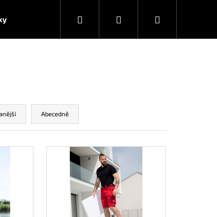
Hledat
Přihlášení
Nákupní
ky
košík
anější
Abecedně