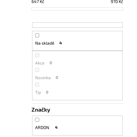
647
Kč
970
Kč
Na skladě
4
Akce
0
Novinka
0
Tip
0
Značky
ARDON
4