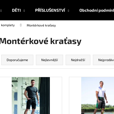
DĚTI
PŘÍSLUŠENSTVÍ
Obchodní podmín
 komplety
Montérkové kraťasy
Co potřebujete najít?
Montérkové kraťasy
HLEDAT
Ř
a
Doporučujeme
Nejlevnější
Nejdražší
Nejprodáv
z
Doporučujeme
e
V
n
ý
í
p
p
i
r
s
o
p
d