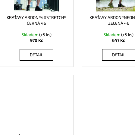
r
u
o
k
d
KRAŤASY ARDON®4XSTRETCH®
KRAŤASY ARDON®NEON
t
ČERNÁ 46
ZELENÁ 46
u
ů
k
Skladem
(>5 ks)
Skladem
(>5 ks)
t
970 Kč
647 Kč
ů
DETAIL
DETAIL