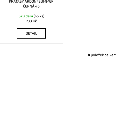
KRAŤASY ARDON®SUMMER
ČERNÁ 46
Skladem
(>5 ks)
733 Kč
DETAIL
4
položek celke
O
v
l
á
d
a
c
í
p
r
v