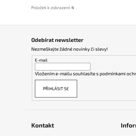
Položek k zobrazení:
4
Z
á
Odebírat newsletter
p
Nezmeškejte žádné novinky či slevy!
a
t
E-mail
í
Vložením e-mailu souhlasíte s
podmínkami ochr
PŘIHLÁSIT SE
Kontakt
Infor