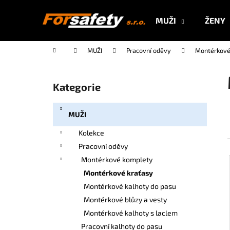
K
Přejít
na
o
MUŽI
ŽENY
obsah
Zpět
Zpět
š
do
do
í
Domů
MUŽI
Pracovní oděvy
Montérkové
k
obchodu
obchodu
P
o
Kategorie
Přeskočit
s
kategorie
t
MUŽI
r
a
Kolekce
n
Pracovní oděvy
n
Montérkové komplety
í
Montérkové kraťasy
p
Montérkové kalhoty do pasu
a
Montérkové blůzy a vesty
n
Montérkové kalhoty s laclem
e
Pracovní kalhoty do pasu