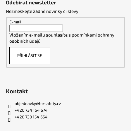
c
Odebírat newsletter
n
p
í
í
Nezmeškejte žádné novinky či slevy!
p
a
r
t
E-mail
v
í
k
Vložením e-mailu souhlasíte s
podmínkami ochrany
y
osobních údajů
v
ý
PŘIHLÁSIT SE
p
i
s
u
Kontakt
objednavky
@
forsafety.cz
+420 734 154 674
+420 730 154 654