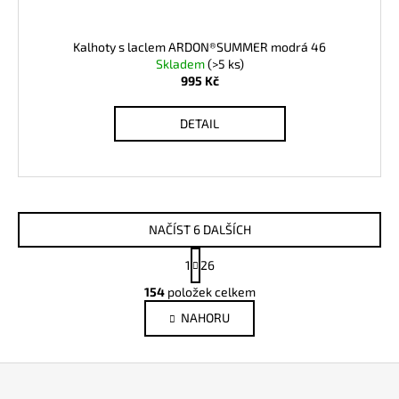
Kalhoty s laclem ARDON®SUMMER modrá 46
Skladem
(>5 ks)
995 Kč
DETAIL
NAČÍST 6 DALŠÍCH
S
1
26
t
O
r
154
položek celkem
v
á
NAHORU
l
n
k
á
o
d
Z
v
a
á
á