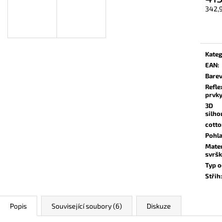
342,
Měrn
cena:
Kateg
EAN
:
Bare
Refle
prvk
3D
silho
cott
Pohla
Mater
svrš
Typ 
Střih
:
Popis
Související soubory (6)
Diskuze