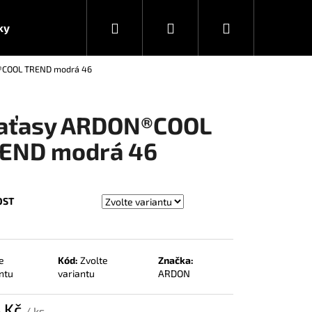
Hledat
Přihlášení
Nákupní
ky
®COOL TREND modrá 46
košík
aťasy ARDON®COOL
END modrá 46
OST
e
Kód:
Zvolte
Značka:
ntu
variantu
ARDON
5 Kč
/ ks