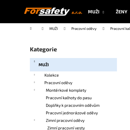
K
Přejít
na
o
MUŽI
ŽENY
obsah
Zpět
Zpět
š
do
do
í
Domů
MUŽI
Pracovní oděvy
Pracovní ka
k
obchodu
obchodu
P
o
Kategorie
Přeskočit
s
kategorie
t
MUŽI
r
a
Kolekce
n
Pracovní oděvy
n
Montérkové komplety
í
Pracovní kalhoty do pasu
p
Doplňky k pracovním oděvům
a
Pracovní jednorázové oděvy
n
Zimní pracovní oděvy
e
Zimní pracovní vesty