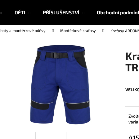
DĚTI
PŘÍSLUŠENSTVÍ
Obchodní podmín
lhoty a montérkové oděvy
Montérkové kraťasy
Kraťasy ARDON
Co potřebujete najít?
Kr
HLEDAT
TR
Doporučujeme
VELIK
Zvolt
varia
41