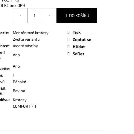
98 Kč bez DPH
á
DO KOŠÍKU
Tisk
orie
:
Montérkové kraťasy
Zvolte variantu
Zeptat se
vnost
:
modré odstíny
Hlídat
xní
Sdílet
Ano
y
:
Ano
uette
:
on
:
1
ví
:
Pánské
iál
Bavlna
ku
:
oděvu
:
Kraťasy
COMFORT FIT