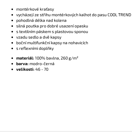
montérkové kraťasy
vycházejí ze střihu montérkových kalhot do pasu COOL TREND
pohodlná délka nad kolena
silná poutka pro dobré usazení opasku
s textilním páskem s plastovou sponou
vzadu sedlo a dvě kapsy
boční multifunkční kapsy na nohavicích
s reflexními doplňky
materiál:
100% bavlna, 260 g/m²
barva:
modro-černá
velikosti:
46 - 70