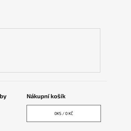
tby
Nákupní košík
0
KS /
0 KČ