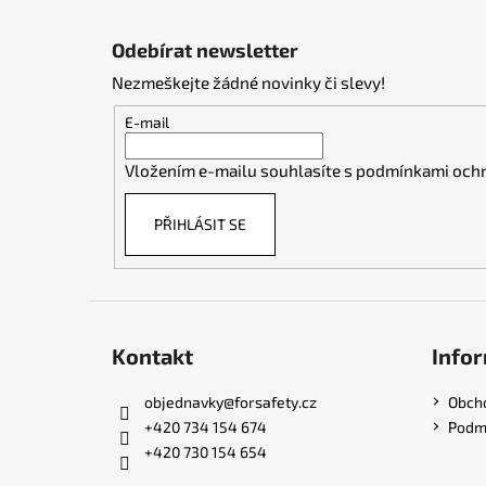
Z
á
Odebírat newsletter
p
Nezmeškejte žádné novinky či slevy!
a
t
E-mail
í
Vložením e-mailu souhlasíte s
podmínkami ochr
PŘIHLÁSIT SE
Kontakt
Infor
objednavky
@
forsafety.cz
Obch
+420 734 154 674
Podmí
+420 730 154 654