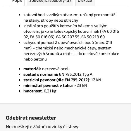
Popis
Související soubory (3)
Diskuze
č
u
j
kotevní bod s velkým otvorem, určený pro montáž
e
na stěny, stropy nebo střechy
ideální pro použití s kotevním hákem s velkým
m
otvorem, jako je teleskopický kotevní hák (FA 60 016
e
02, FA 60 016 06), FA 50 207 55, FA 50 218 60
uchycení pomocí 2 upevňovacích bodů (max. Ø13
mm) – chemické nebo mechanické čepy, systém
nerezových šroubů a matic – do ocelové konstrukce
nebo betonu
materiál:
nerezová ocel
soulad s normami:
EN 795:2012 Typ A
statická pevnost (dle EN 795:2012):
12 kN
minimální pevnost v tahu:
> 23 kN
hmotnost:
0,31 kg
Z
á
Odebírat newsletter
p
Nezmeškejte žádné novinky či slevy!
a