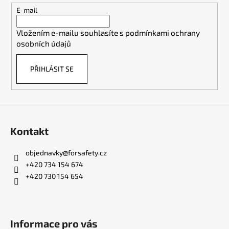
t
E-mail
í
Vložením e-mailu souhlasíte s
podmínkami ochrany
osobních údajů
PŘIHLÁSIT SE
Kontakt
objednavky
@
forsafety.cz
+420 734 154 674
+420 730 154 654
Informace pro vás