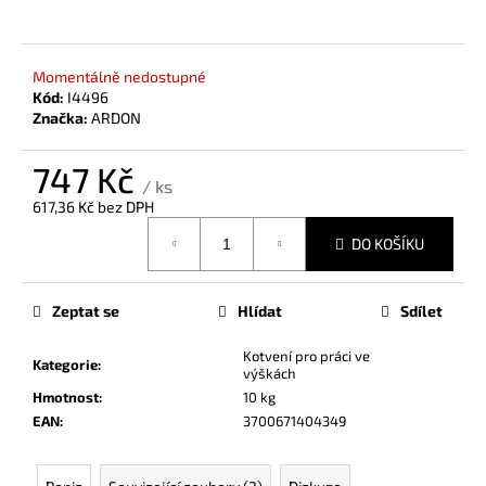
a
j
Momentálně nedostupné
í
Kód:
I4496
t
Značka:
ARDON
?
747 Kč
/ ks
617,36 Kč bez DPH
Měrná
DO KOŠÍKU
cena:
HLEDAT
Zeptat se
Hlídat
Sdílet
D
Kotvení pro práci ve
Kategorie
:
o
výškách
p
Hmotnost
:
10 kg
o
EAN
:
3700671404349
r
u