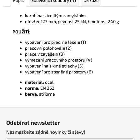
Popis
Související soubory (4)
Diskuze
č
u
j
karabina s trojitým zamykáním
e
otevření 23 mm, pevnost 25 kN, hmotnost 240 g
m
POUŽITÍ:
e
vybavení pro práci na lešení (1)
pracovní polohování (2)
práce v zavěšení (3)
vymezení pracovního prostoru (4)
vybavení na šikmé střechy (5)
vybavení pro stísněné prostory (6)
materiál:
ocel
norma:
EN 362
barva:
stříbrná
Z
á
Odebírat newsletter
p
Nezmeškejte žádné novinky či slevy!
a