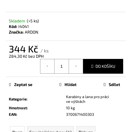
a
j
Skladem
(>5 ks)
í
Kód:
I4041
t
Značka:
ARDON
?
344 Kč
/ ks
284,30 Kč bez DPH
Měrná
DO KOŠÍKU
cena:
HLEDAT
Zeptat se
Hlídat
Sdílet
D
Karabiny a lana pro práci
Kategorie
:
o
ve výškách
p
Hmotnost
:
10 kg
o
EAN
:
3700671400303
r
u