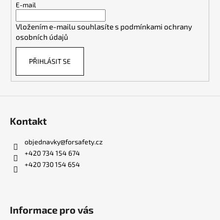
t
E-mail
í
Vložením e-mailu souhlasíte s
podmínkami ochrany
osobních údajů
PŘIHLÁSIT SE
Kontakt
objednavky
@
forsafety.cz
+420 734 154 674
+420 730 154 654
Informace pro vás