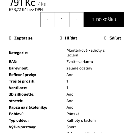
791 Kč
č
/ ks
u
653,72 Kč bez DPH
j
Měrná
DO KOŠÍKU
e
cena:
m
e
Zeptat se
Hlídat
Sdílet
Montérkové kalhoty s
Kategorie
:
laclem
EAN
:
Zvolte variantu
Barevnost
:
zelené odstíny
Reflexní prvky
:
Ano
Trojité prošití
:
1
Ventilace
:
1
3D silhouette
:
Ano
stretch
:
Ano
Kapsa na nákoleníky
:
Ano
Pohlaví
:
Pánské
Typ oděvu
:
Kalhoty s laclem
Výška postavy
:
Short