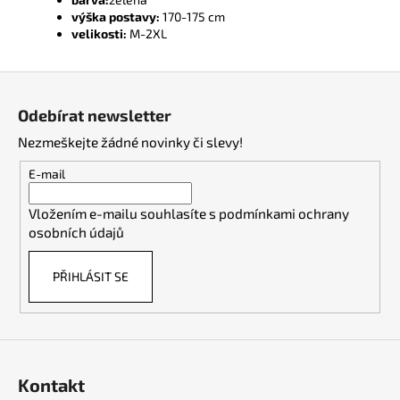
výška postavy:
170-175 cm
velikosti:
M-2XL
Z
á
Odebírat newsletter
p
Nezmeškejte žádné novinky či slevy!
a
t
E-mail
í
Vložením e-mailu souhlasíte s
podmínkami ochrany
osobních údajů
PŘIHLÁSIT SE
Kontakt