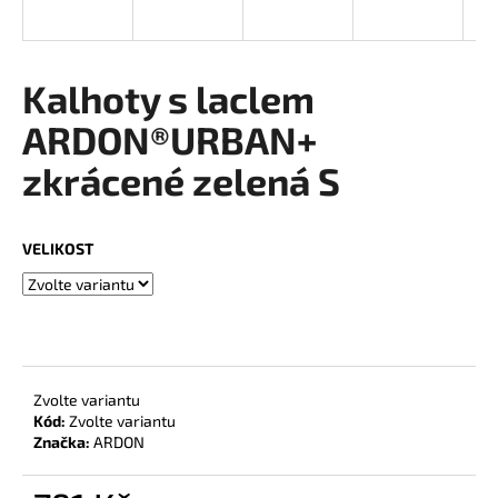
a
j
í
Kalhoty s laclem
t
ARDON®URBAN+
?
zkrácené zelená S
VELIKOST
HLEDAT
D
o
Zvolte variantu
p
Kód:
Zvolte variantu
o
Značka:
ARDON
r
u