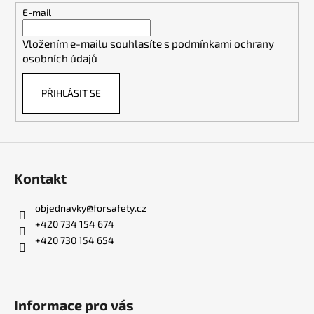
t
E-mail
í
Vložením e-mailu souhlasíte s
podmínkami ochrany
osobních údajů
PŘIHLÁSIT SE
Kontakt
objednavky
@
forsafety.cz
+420 734 154 674
+420 730 154 654
Informace pro vás