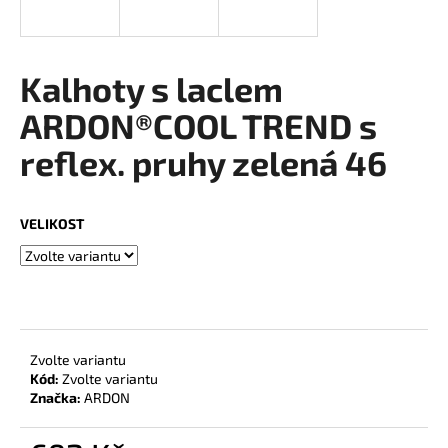
a
j
í
Kalhoty s laclem
t
ARDON®COOL TREND s
?
reflex. pruhy zelená 46
VELIKOST
HLEDAT
D
o
Zvolte variantu
p
Kód:
Zvolte variantu
o
Značka:
ARDON
r
u