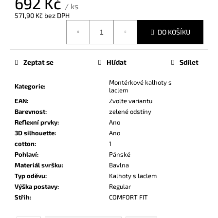
692 Kč
č
/ ks
u
571,90 Kč bez DPH
j
Měrná
DO KOŠÍKU
e
cena:
m
e
Zeptat se
Hlídat
Sdílet
Montérkové kalhoty s
Kategorie
:
laclem
EAN
:
Zvolte variantu
Barevnost
:
zelené odstíny
Reflexní prvky
:
Ano
3D silhouette
:
Ano
cotton
:
1
Pohlaví
:
Pánské
Materiál svršku
:
Bavlna
Typ oděvu
:
Kalhoty s laclem
Výška postavy
:
Regular
Střih
:
COMFORT FIT