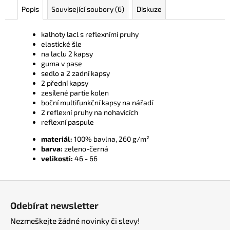
Popis
Související soubory (6)
Diskuze
kalhoty lacl s reflexními pruhy
elastické šle
na laclu 2 kapsy
guma v pase
sedlo a 2 zadní kapsy
2 přední kapsy
zesílené partie kolen
boční multifunkční kapsy na nářadí
2 reflexní pruhy na nohavicích
reflexní paspule
materiál:
100% bavlna, 260 g/m²
barva:
zeleno-černá
velikosti:
46 - 66
Z
á
Odebírat newsletter
p
Nezmeškejte žádné novinky či slevy!
a