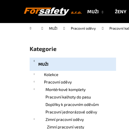
K
Přejít
na
o
MUŽI
ŽENY
obsah
Zpět
Zpět
š
do
do
í
Domů
MUŽI
Pracovní oděvy
Pracovní ka
k
obchodu
obchodu
P
o
Kategorie
Přeskočit
s
kategorie
t
MUŽI
r
a
Kolekce
n
Pracovní oděvy
n
Montérkové komplety
í
Pracovní kalhoty do pasu
p
Doplňky k pracovním oděvům
a
Pracovní jednorázové oděvy
n
Zimní pracovní oděvy
e
Zimní pracovní vesty