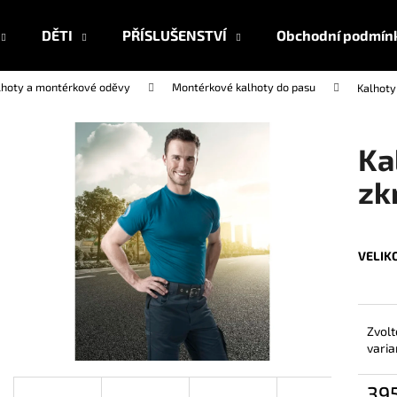
DĚTI
PŘÍSLUŠENSTVÍ
Obchodní podmín
lhoty a montérkové oděvy
Montérkové kalhoty do pasu
Kalhot
Co potřebujete najít?
Ka
HLEDAT
zk
Doporučujeme
VELIK
Zvolt
varia
39