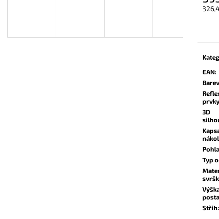
326,
Měrn
cena:
Kateg
EAN
:
Bare
Refle
prvk
3D
silho
Kaps
nákol
Pohla
Typ 
Mater
svrš
Výšk
post
Střih
: