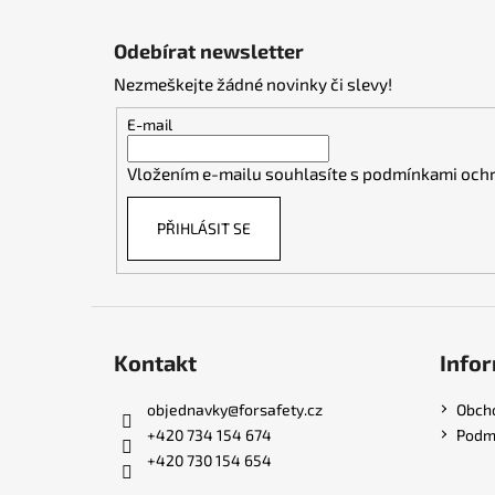
Z
á
Odebírat newsletter
p
Nezmeškejte žádné novinky či slevy!
a
t
E-mail
í
Vložením e-mailu souhlasíte s
podmínkami ochr
PŘIHLÁSIT SE
Kontakt
Infor
objednavky
@
forsafety.cz
Obch
+420 734 154 674
Podmí
+420 730 154 654