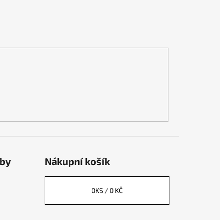
tby
Nákupní košík
0
KS /
0 KČ