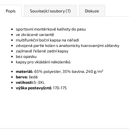
Popis
Související soubory (7)
Diskuze
sportovní montérkové kalhoty do pasu
ve zkrácené variantě
multifunkční boční kapsa na nářadí
zdvojená partie kolen s anatomicky tvarovanými záševky
zajímavě řešené zadní kapsy
bez opasku
kapsy pro vkládání nákoleníků
materiál:
65% polyester, 35% bavlna, 240 g/m²
barva:
šedá
velikosti:
S-3XL
výška postavy(cm):
170-175