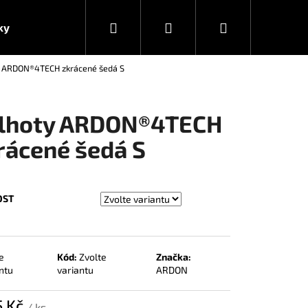
Hledat
Přihlášení
Nákupní
ky
y ARDON®4TECH zkrácené šedá S
košík
lhoty ARDON®4TECH
rácené šedá S
OST
e
Kód:
Zvolte
Značka:
ntu
variantu
ARDON
5 Kč
/ ks