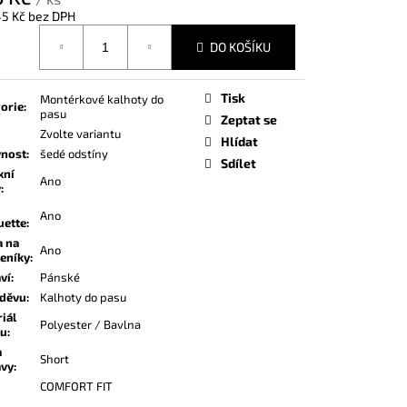
45 Kč bez DPH
á
DO KOŠÍKU
Tisk
Montérkové kalhoty do
orie
:
pasu
Zeptat se
Zvolte variantu
Hlídat
vnost
:
šedé odstíny
Sdílet
xní
Ano
y
:
Ano
uette
:
a na
Ano
eníky
:
ví
:
Pánské
oděvu
:
Kalhoty do pasu
iál
Polyester / Bavlna
ku
:
a
Short
avy
:
COMFORT FIT