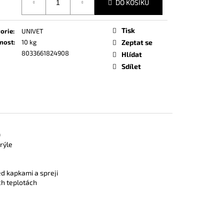
DO KOŠÍKU
Tisk
orie
:
UNIVET
nost
:
10 kg
Zeptat se
8033661824908
Hlídat
Sdílet
D
rýle
ed kapkami a spreji
ch teplotách