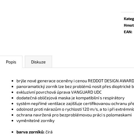
cena:
Kateg
Hmot
EAN
:
Popis
Diskuze
brýle nové generace oceněny i cenou REDDOT DESIGN AWAR
panoramatický zorník lze bez problémů nosit přes dioptrické b
exkluzivní povrchová úprava VANGUARD UDC
dodatečná obličejová maska je kompatibilní s respirátory
systém nepřímé ventilace zajišťuje certifikovanou ochranu př
odolnost proti nárazům o rychlosti 120 m/s, a to i při extrémní
ochrana navržená pro bezproblémovou práci s polomaskami
vyměnitelné zorníky
barva zorníků:
čirá