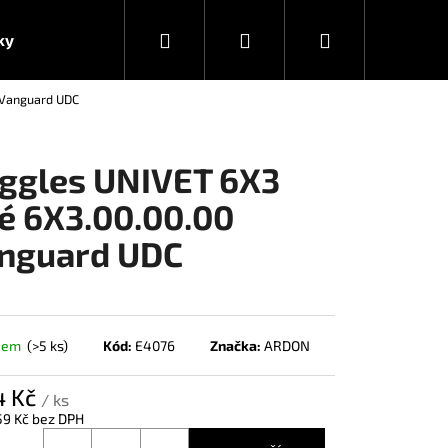
Hledat
Přihlášení
Nákupní
ky
 Vanguard UDC
košík
ggles UNIVET 6X3
ré 6X3.00.00.00
nguard UDC
dem
(>5 ks)
Kód:
E4076
Značka:
ARDON
4 Kč
/ ks
59 Kč bez DPH
á