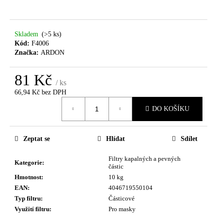
a
j
Skladem
(>5 ks)
í
Kód:
F4006
t
Značka:
ARDON
?
81 Kč
/ ks
66,94 Kč bez DPH
Měrná
DO KOŠÍKU
cena:
HLEDAT
Zeptat se
Hlídat
Sdílet
D
Filtry kapalných a pevných
Kategorie
:
o
částic
p
Hmotnost
:
10 kg
o
EAN
:
4046719550104
r
Typ filtru
:
Částicové
u
Využití filtru
:
Pro masky