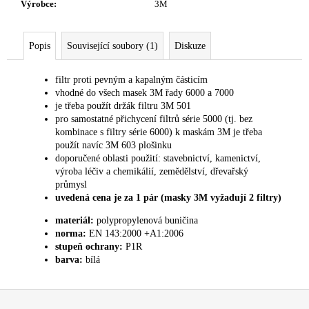
č
Výrobce
:
3M
u
j
e
Popis
Související soubory (1)
Diskuze
m
e
filtr proti pevným a kapalným částicím
vhodné do všech masek 3M řady 6000 a 7000
je třeba použít držák filtru 3M 501
pro samostatné přichycení filtrů série 5000 (tj. bez
kombinace s filtry série 6000) k maskám 3M je třeba
použít navíc 3M 603 plošinku
doporučené oblasti použití: stavebnictví, kamenictví,
výroba léčiv a chemikálií, zemědělství, dřevařský
průmysl
uvedená cena je za 1 pár (masky 3M vyžadují 2 filtry)
materiál:
polypropylenová buničina
norma:
EN 143:2000 +A1:2006
stupeň ochrany:
P1R
barva:
bílá
Z