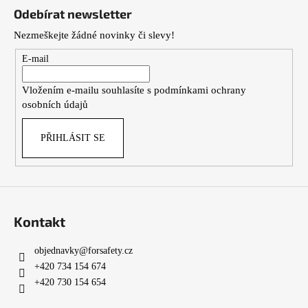
á
Odebírat newsletter
p
Nezmeškejte žádné novinky či slevy!
a
t
E-mail
í
Vložením e-mailu souhlasíte s
podmínkami ochrany
osobních údajů
PŘIHLÁSIT SE
Kontakt
objednavky
@
forsafety.cz
+420 734 154 674
+420 730 154 654