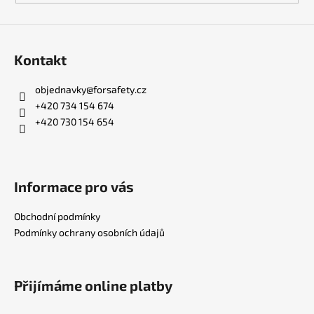
ý
p
i
s
Kontakt
u
objednavky
@
forsafety.cz
+420 734 154 674
+420 730 154 654
Informace pro vás
Obchodní podmínky
Podmínky ochrany osobních údajů
Přijímáme online platby