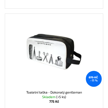
875 KČ
–11 %
Toaletní taška - Dokonalý gentleman
Skladem
(>5 ks)
775 Kč