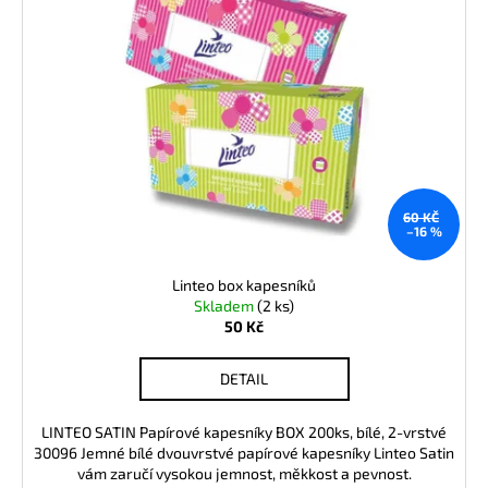
č
i
u
s
j
e
p
m
r
e
o
d
u
60 KČ
k
–16 %
t
ů
Linteo box kapesníků
Skladem
(2 ks)
50 Kč
DETAIL
LINTEO SATIN Papírové kapesníky BOX 200ks, bílé, 2-vrstvé
30096 Jemné bílé dvouvrstvé papírové kapesníky Linteo Satin
vám zaručí vysokou jemnost, měkkost a pevnost.