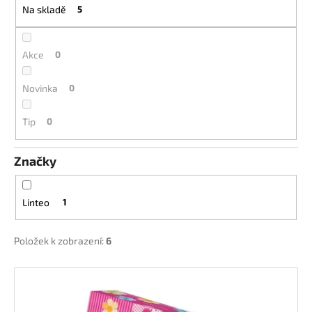
u
Na skladě
5
a
k
j
t
í
ů
Akce
0
t
?
Novinka
0
Tip
0
Značky
HLEDAT
Linteo
1
D
o
Položek k zobrazení:
6
p
o
V
r
ý
u
p