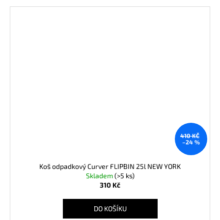
410 KČ
–24 %
Koš odpadkový Curver FLIPBIN 25l NEW YORK
Skladem
(>5 ks)
310 Kč
DO KOŠÍKU