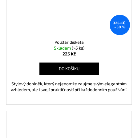
325 KČ
–30 %
Polštář disketa
Skladem
(>5 ks)
225 Kč
DO KOŠÍKU
Stylový doplněk, který nejenomže zaujme svým elegantním
vzhledem, ale i svojí praktičností při každodenním používání.