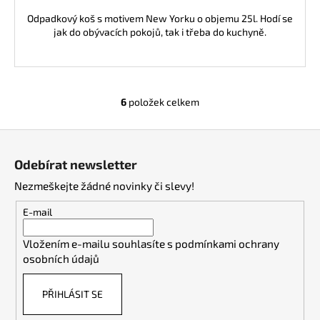
Odpadkový koš s motivem New Yorku o objemu 25l. Hodí se
jak do obývacích pokojů, tak i třeba do kuchyně.
6
položek celkem
O
v
Z
l
á
á
Odebírat newsletter
d
p
a
Nezmeškejte žádné novinky či slevy!
a
c
t
E-mail
í
í
p
Vložením e-mailu souhlasíte s
podmínkami ochrany
r
osobních údajů
v
k
PŘIHLÁSIT SE
y
v