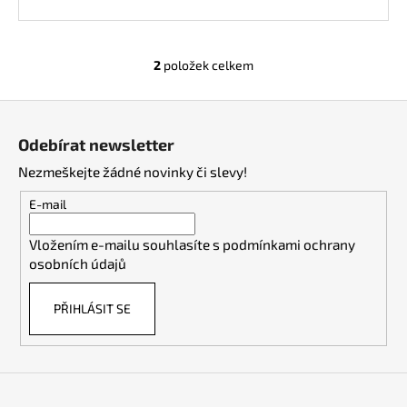
2
položek celkem
O
v
Z
l
á
á
Odebírat newsletter
d
p
a
Nezmeškejte žádné novinky či slevy!
a
c
t
E-mail
í
í
p
Vložením e-mailu souhlasíte s
podmínkami ochrany
r
osobních údajů
v
k
PŘIHLÁSIT SE
y
v
ý
p
i