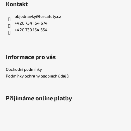
s
Kontakt
u
objednavky
@
forsafety.cz
+420 734 154 674
+420 730 154 654
Informace pro vás
Obchodní podmínky
Podmínky ochrany osobních údajů
Přijímáme online platby