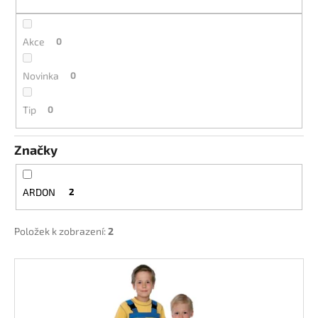
k
a
t
j
ů
Akce
0
í
t
Novinka
0
?
Tip
0
Značky
HLEDAT
ARDON
2
D
Položek k zobrazení:
2
o
p
V
o
ý
r
p
u