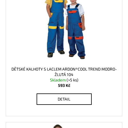
i
č
u
s
j
p
e
r
m
o
e
d
u
k
t
ů
DĚTSKÉ KALHOTY S LACLEM ARDON®COOL TREND MODRO-
ŽLUTÁ 104
Skladem
(>5 ks)
593 Kč
DETAIL