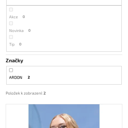
k
a
t
j
ů
Akce
0
í
t
Novinka
0
?
Tip
0
Značky
HLEDAT
ARDON
2
D
Položek k zobrazení:
2
o
p
V
o
ý
r
p
u