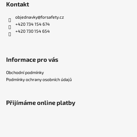
s
Kontakt
u
objednavky
@
forsafety.cz
+420 734 154 674
+420 730 154 654
Informace pro vás
Obchodní podmínky
Podmínky ochrany osobních údajů
Přijímáme online platby