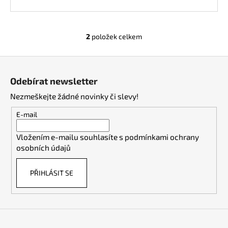
2
položek celkem
O
v
Z
l
á
á
Odebírat newsletter
d
p
a
Nezmeškejte žádné novinky či slevy!
a
c
t
E-mail
í
í
p
Vložením e-mailu souhlasíte s
podmínkami ochrany
r
osobních údajů
v
k
PŘIHLÁSIT SE
y
v
ý
p
i