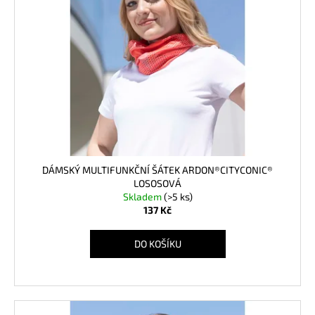
i
č
u
s
j
p
e
r
m
o
e
d
u
k
t
ů
DÁMSKÝ MULTIFUNKČNÍ ŠÁTEK ARDON®CITYCONIC®
LOSOSOVÁ
Skladem
(>5 ks)
137 Kč
DO KOŠÍKU