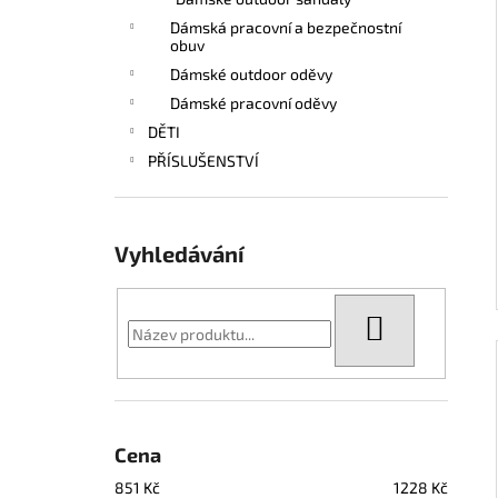
l
Dámská pracovní a bezpečnostní
obuv
Dámské outdoor oděvy
Dámské pracovní oděvy
DĚTI
PŘÍSLUŠENSTVÍ
Vyhledávání
HLEDAT
Cena
851
Kč
1228
Kč