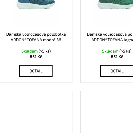
r
s
o
p
d
r
u
o
k
d
Dámská volnočasová polobotka
Dámská volnočasová po
t
ARDON®TOFANA modrá 36
ARDON®TOFANA lago
u
ů
k
Skladem
(>5 ks)
Skladem
(>5 ks)
t
851 Kč
851 Kč
ů
DETAIL
DETAIL