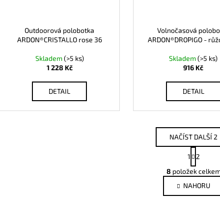
Outdoorová polobotka
Volnočasová polobo
ARDON®CRISTALLO rose 36
ARDON®DROPIGO - růž
Skladem
(>5 ks)
Skladem
(>5 ks)
1 228 Kč
916 Kč
DETAIL
DETAIL
NAČÍST DALŠÍ 2
S
1
2
t
O
r
8
položek celke
v
á
NAHORU
l
n
k
á
o
d
v