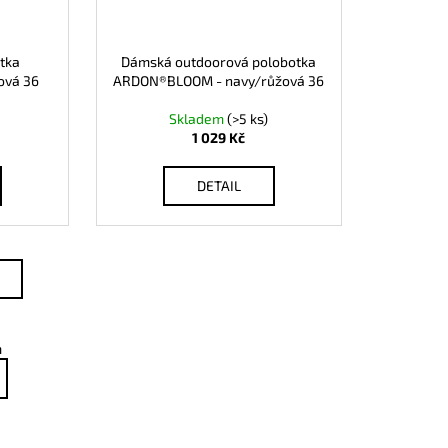
tka
Dámská outdoorová polobotka
ová 36
ARDON®BLOOM - navy/růžová 36
Skladem
(>5 ks)
1 029 Kč
DETAIL
m