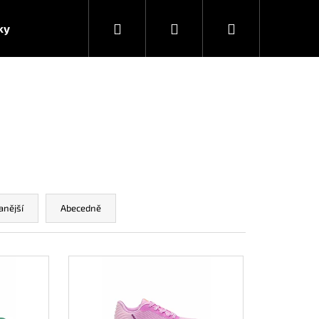
Hledat
Přihlášení
Nákupní
ky
košík
anější
Abecedně