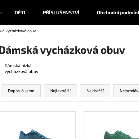
DĚTI
PŘÍSLUŠENSTVÍ
Obchodní podmín
ká vycházková obuv
Co potřebujete najít?
Dámská vycházková obuv
HLEDAT
Dámská nízká
vycházková obuv
Ř
Doporučujeme
a
Doporučujeme
Nejlevnější
Nejdražší
Nejprodáv
z
e
V
n
ý
í
p
p
i