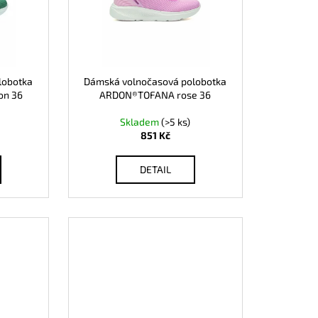
lobotka
Dámská volnočasová polobotka
on 36
ARDON®TOFANA rose 36
Skladem
(>5 ks)
851 Kč
DETAIL