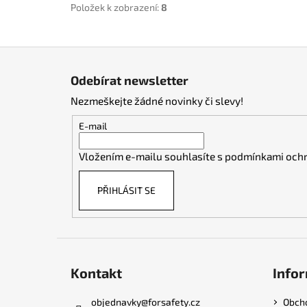
Položek k zobrazení:
8
Z
á
Odebírat newsletter
p
Nezmeškejte žádné novinky či slevy!
a
t
E-mail
í
Vložením e-mailu souhlasíte s
podmínkami ochr
PŘIHLÁSIT SE
Kontakt
Infor
objednavky
@
forsafety.cz
Obch