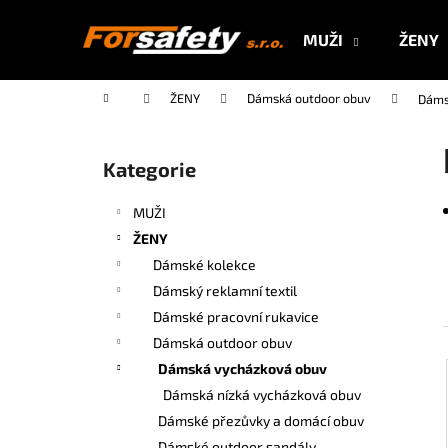
K
Přejít
na
o
MUŽI
ŽENY
obsah
Zpět
Zpět
š
do
do
í
Domů
ŽENY
Dámská outdoor obuv
Dáms
k
obchodu
obchodu
P
o
Kategorie
Přeskočit
s
kategorie
t
MUŽI
r
ŽENY
a
Dámské kolekce
n
Dámský reklamní textil
n
Dámské pracovní rukavice
í
Dámská outdoor obuv
p
Dámská vycházková obuv
a
Dámská nízká vycházková obuv
n
Dámské přezůvky a domácí obuv
e
Dámské outdoor sandály