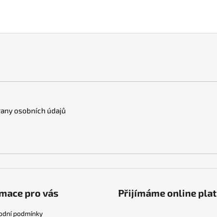
a
á
c
n
í
í
p
r
v
k
y
v
ý
p
any osobních údajů
i
s
u
mace pro vás
Přijímáme online pla
odní podmínky