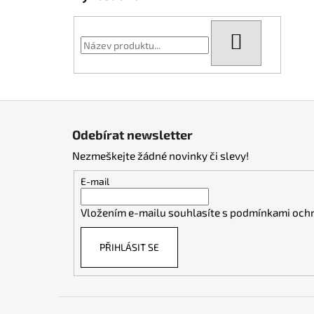
HLEDAT
Z
á
Odebírat newsletter
p
Nezmeškejte žádné novinky či slevy!
a
t
E-mail
í
Vložením e-mailu souhlasíte s
podmínkami ochr
PŘIHLÁSIT SE