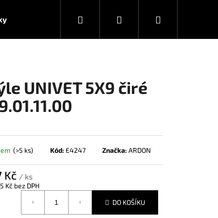
Hledat
Přihlášení
Nákupní
ky
košík
ýle UNIVET 5X9 čiré
9.01.11.00
dem
(>5 ks)
Kód:
E4247
Značka:
ARDON
7 Kč
/ ks
5 Kč bez DPH
á
DO KOŠÍKU