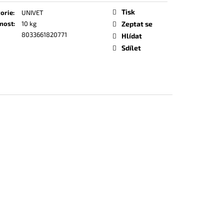
Tisk
orie
:
UNIVET
nost
:
10 kg
Zeptat se
8033661820771
Hlídat
Sdílet