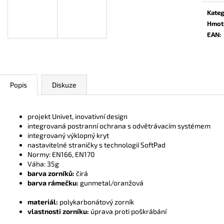
Kateg
Hmot
EAN
:
Popis
Diskuze
projekt Univet, inovativní design
integrovaná postranní ochrana s odvětrávacím systémem
integrovaný výklopný kryt
nastavitelné straničky s technologií SoftPad
Normy: EN166, EN170
Váha: 35g
barva zorníků:
čirá
barva rámečku:
gunmetal/oranžová
materiál:
polykarbonátový zorník
vlastnosti zorníku:
úprava proti poškrábání