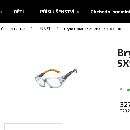
DĚTI
PŘÍSLUŠENSTVÍ
Obchodní podmín
Ochrana zraku
UNIVET
Brýle UNIVET 5X9 čiré 5X9.01.11.00
Co potřebujete najít?
Br
HLEDAT
5X
Doporučujeme
Skla
32
270,2
Měrn
cena: