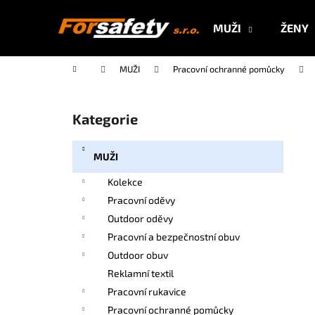
K
Přejít
na
o
MUŽI
ŽENY
obsah
Zpět
Zpět
š
do
do
í
Domů
MUŽI
Pracovní ochranné pomůcky
k
obchodu
obchodu
P
o
Kategorie
Přeskočit
s
kategorie
t
MUŽI
r
a
Kolekce
n
Pracovní oděvy
n
Outdoor oděvy
í
Pracovní a bezpečnostní obuv
p
Outdoor obuv
a
Reklamní textil
n
Pracovní rukavice
e
Pracovní ochranné pomůcky