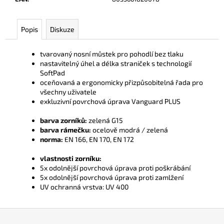
č
u
j
Popis
Diskuze
e
m
tvarovaný nosní můstek pro pohodlí bez tlaku
e
nastavitelný úhel a délka straniček s technologií
SoftPad
oceňovaná a ergonomicky přizpůsobitelná řada pro
všechny uživatele
exkluzivní povrchová úprava Vanguard PLUS
barva zorníků:
zelená G15
barva rámečku:
ocelově modrá / zelená
norma:
EN 166, EN 170, EN 172
vlastnosti zorníku:
5x odolnější povrchová úprava proti poškrábání
5x odolnější povrchová úprava proti zamlžení
UV ochranná vrstva: UV 400
Z