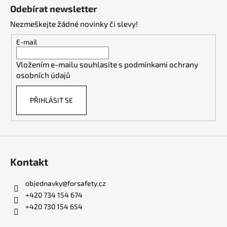
á
Odebírat newsletter
p
Nezmeškejte žádné novinky či slevy!
a
t
E-mail
í
Vložením e-mailu souhlasíte s
podmínkami ochrany
osobních údajů
PŘIHLÁSIT SE
Kontakt
objednavky
@
forsafety.cz
+420 734 154 674
+420 730 154 654