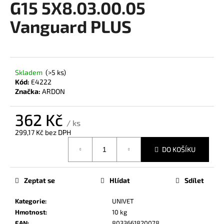
G15 5X8.03.00.05
a
Vanguard PLUS
j
í
t
?
Skladem
(>5 ks)
Kód:
E4222
Značka:
ARDON
362 Kč
HLEDAT
/ ks
299,17 Kč bez DPH
Měrná
DO KOŠÍKU
cena:
D
o
Zeptat se
Hlídat
Sdílet
p
o
Kategorie
:
UNIVET
r
Hmotnost
:
10 kg
u
EAN
:
8033661820078