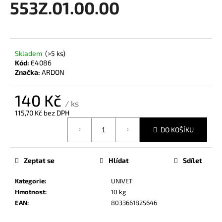
553Z.01.00.00
a
j
í
t
Skladem
(>5 ks)
?
Kód:
E4086
Značka:
ARDON
140 Kč
/ ks
115,70 Kč bez DPH
HLEDAT
Měrná
DO KOŠÍKU
cena:
D
Zeptat se
Hlídat
Sdílet
o
p
Kategorie
:
UNIVET
o
Hmotnost
:
10 kg
r
EAN
:
8033661825646
u