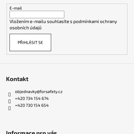
a
t
E-mail
í
Vložením e-mailu souhlasíte s
podmínkami ochrany
osobních údajů
PŘIHLÁSIT SE
Kontakt
objednavky
@
forsafety.cz
+420 734 154 674
+420 730 154 654
Informace pro vás