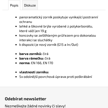
č
Popis
Diskuze
u
j
e
panoramatický zorník poskytuje vynikající postranní
ochranu
m
lehké a šikovné brýle vyrobené z polykarbonátu,
e
které váží jen 19 g
koncovky se zeštíhleným průřezem pro dokonalou
interakci se sluchátky
k dispozici je nový zorník (G15 a In/Out)
barva zorníků:
čirá
barva rámečku:
čirá
norma:
EN 166, EN 170
vlastnosti zorníku:
5x odolnější povrchová úprava proti poškrábání
Z
á
Odebírat newsletter
p
Nezmeškejte žádné novinky či slevy!