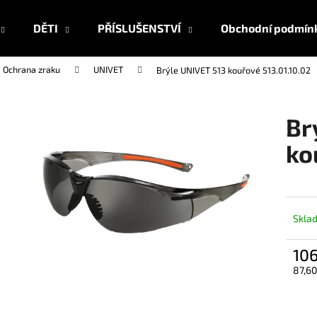
DĚTI
PŘÍSLUŠENSTVÍ
Obchodní podmín
Ochrana zraku
UNIVET
Brýle UNIVET 513 kouřové 513.01.10.02
Co potřebujete najít?
Br
HLEDAT
ko
Doporučujeme
Skla
10
87,60
Měrn
cena: