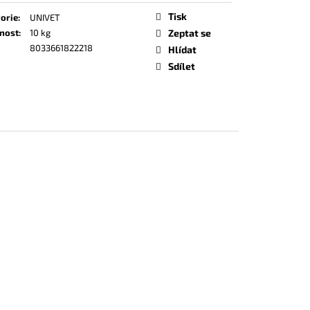
Tisk
orie
:
UNIVET
nost
:
10 kg
Zeptat se
8033661822218
Hlídat
Sdílet