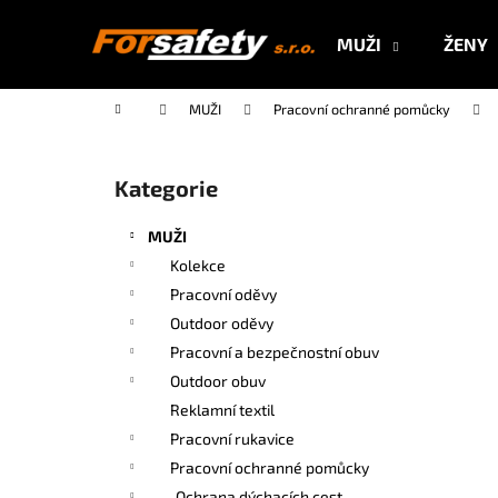
K
Přejít
na
o
MUŽI
ŽENY
obsah
Zpět
Zpět
š
do
do
í
Domů
MUŽI
Pracovní ochranné pomůcky
k
obchodu
obchodu
P
o
Kategorie
Přeskočit
s
kategorie
t
MUŽI
r
Kolekce
a
Pracovní oděvy
n
Outdoor oděvy
n
Pracovní a bezpečnostní obuv
í
Outdoor obuv
p
Reklamní textil
a
Pracovní rukavice
n
Pracovní ochranné pomůcky
e
Ochrana dýchacích cest