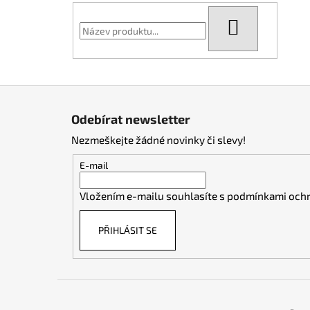
HLEDAT
Z
á
Odebírat newsletter
p
Nezmeškejte žádné novinky či slevy!
a
t
E-mail
í
Vložením e-mailu souhlasíte s
podmínkami ochr
PŘIHLÁSIT SE