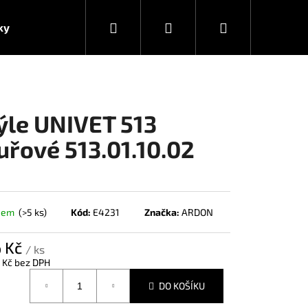
Hledat
Přihlášení
Nákupní
ky
košík
ýle UNIVET 513
uřové 513.01.10.02
dem
(>5 ks)
Kód:
E4231
Značka:
ARDON
6 Kč
/ ks
 Kč bez DPH
á
DO KOŠÍKU