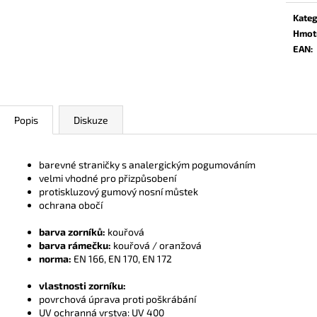
Kateg
Hmot
EAN
:
Popis
Diskuze
barevné straničky s analergickým pogumováním
velmi vhodné pro přizpůsobení
protiskluzový gumový nosní můstek
ochrana obočí
barva zorníků:
kouřová
barva rámečku:
kouřová / oranžová
norma:
EN 166, EN 170, EN 172
vlastnosti zorníku:
povrchová úprava proti poškrábání
UV ochranná vrstva: UV 400