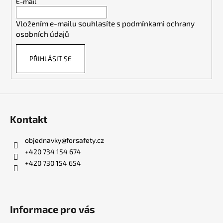
t
E-mail
í
Vložením e-mailu souhlasíte s
podmínkami ochrany
osobních údajů
PŘIHLÁSIT SE
Kontakt
objednavky
@
forsafety.cz
+420 734 154 674
+420 730 154 654
Informace pro vás