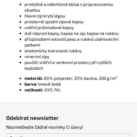
prodyšná a odlehčená blůza s propracovanou
siluetou
hlavní zip krytý légou
prostorné spodní zipové kapsy
vnitřní průhmatové kapsy
dvě náprsní kapsy, kapsa na zip, kapsa na rukávu
přizpůsobení volnosti pasu a rukávů utahovacími
patkami
anatomicky tvarované rukávy
reverzní zipy
použití: vnitřní a venkovní prostory při vyšších
teplotách
materiál:
65% polyester, 35% bavlna, 200 g/m²
barva:
tmavě šedá
velikosti:
XXS-7XL
Z
á
Odebírat newsletter
p
Nezmeškejte žádné novinky či slevy!
a