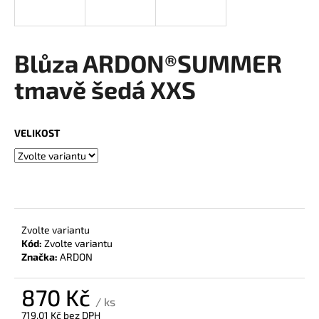
a
j
í
Blůza ARDON®SUMMER
t
tmavě šedá XXS
?
VELIKOST
HLEDAT
D
Zvolte variantu
o
Kód:
Zvolte variantu
Značka:
ARDON
p
o
r
870 Kč
/ ks
u
719,01 Kč bez DPH