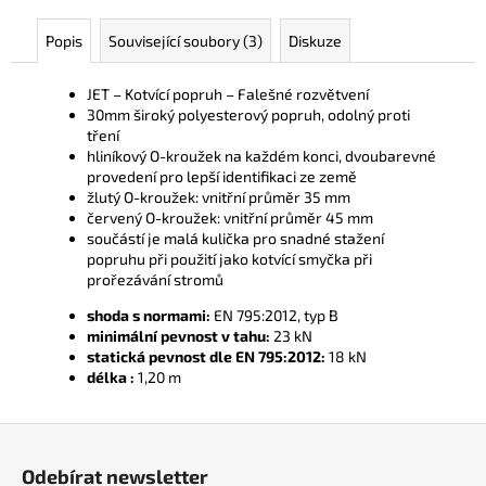
č
u
Popis
Související soubory (3)
Diskuze
j
e
JET – Kotvící popruh – Falešné rozvětvení
m
30mm široký polyesterový popruh, odolný proti
e
tření
hliníkový O-kroužek na každém konci, dvoubarevné
provedení pro lepší identifikaci ze země
žlutý O-kroužek: vnitřní průměr 35 mm
červený O-kroužek: vnitřní průměr 45 mm
součástí je malá kulička pro snadné stažení
popruhu při použití jako kotvící smyčka při
prořezávání stromů
shoda s normami:
EN 795:2012, typ B
minimální pevnost v tahu:
23 kN
statická pevnost dle EN 795:2012:
18 kN
délka :
1,20 m
Z
á
Odebírat newsletter