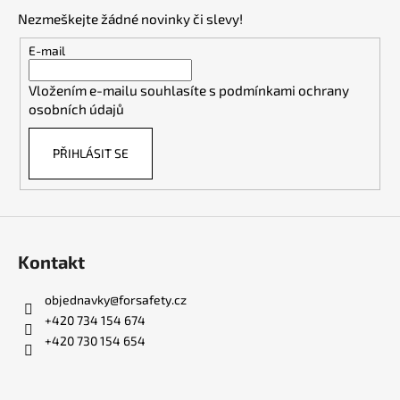
p
Nezmeškejte žádné novinky či slevy!
a
t
E-mail
í
Vložením e-mailu souhlasíte s
podmínkami ochrany
osobních údajů
PŘIHLÁSIT SE
Kontakt
objednavky
@
forsafety.cz
+420 734 154 674
+420 730 154 654