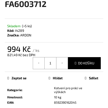
FA6003712
a
j
í
t
Skladem
(>5 ks)
?
Kód:
I4289
Značka:
ARDON
994 Kč
/ ks
821,49 Kč bez DPH
HLEDAT
Měrná
DO KOŠÍKU
cena:
D
Zeptat se
Hlídat
Sdílet
o
p
Kotvení pro práci ve
Kategorie
:
výškách
o
Hmotnost
:
10 kg
r
EAN
:
8592390162045
u