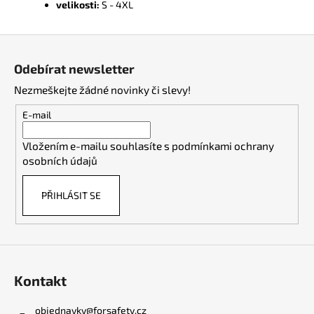
velikosti:
S - 4XL
Z
á
Odebírat newsletter
p
Nezmeškejte žádné novinky či slevy!
a
t
E-mail
í
Vložením e-mailu souhlasíte s
podmínkami ochrany
osobních údajů
PŘIHLÁSIT SE
Kontakt
objednavky
@
forsafety.cz