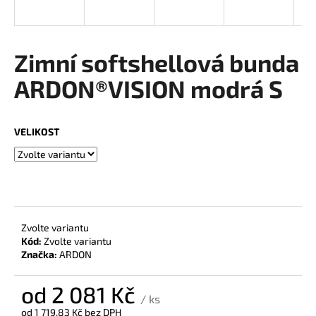
a
j
í
Zimní softshellová bunda
t
ARDON®VISION modrá S
?
VELIKOST
HLEDAT
D
Zvolte variantu
o
Kód:
Zvolte variantu
Značka:
ARDON
p
o
r
od
2 081 Kč
/ ks
u
od
1 719,83 Kč
bez DPH