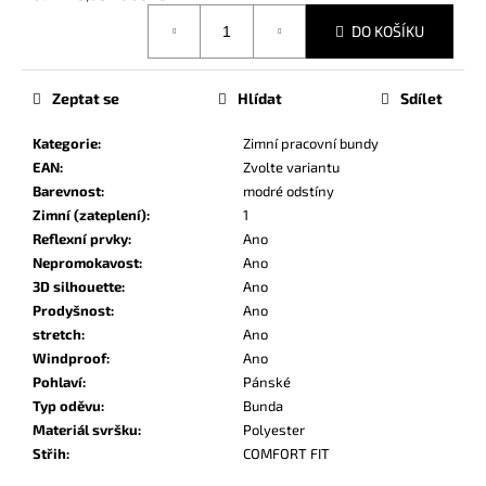
č
Měrná
u
DO KOŠÍKU
cena:
j
e
m
Zeptat se
Hlídat
Sdílet
e
Kategorie
:
Zimní pracovní bundy
EAN
:
Zvolte variantu
Barevnost
:
modré odstíny
Zimní (zateplení)
:
1
Reflexní prvky
:
Ano
Nepromokavost
:
Ano
3D silhouette
:
Ano
Prodyšnost
:
Ano
stretch
:
Ano
Windproof
:
Ano
Pohlaví
:
Pánské
Typ oděvu
:
Bunda
Materiál svršku
:
Polyester
Střih
:
COMFORT FIT