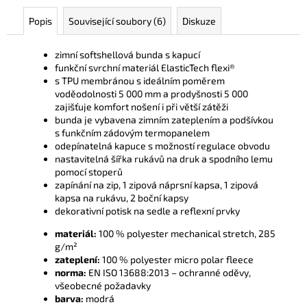
Popis
Související soubory (6)
Diskuze
zimní softshellová bunda s kapucí
funkční svrchní materiál ElasticTech flexi®
s TPU membránou s ideálním poměrem
voděodolnosti 5 000 mm a prodyšnosti 5 000
zajišťuje komfort nošení i při větší zátěži
bunda je vybavena zimním zateplením a podšívkou
s funkčním zádovým termopanelem
odepínatelná kapuce s možností regulace obvodu
nastavitelná šířka rukávů na druk a spodního lemu
pomocí stoperů
zapínání na zip, 1 zipová náprsní kapsa, 1 zipová
kapsa na rukávu, 2 boční kapsy
dekorativní potisk na sedle a reflexní prvky
materiál:
100 % polyester mechanical stretch, 285
g/m²
zateplení:
100 % polyester micro polar fleece
norma:
EN ISO 13688:2013 – ochranné oděvy,
všeobecné požadavky
barva:
modrá