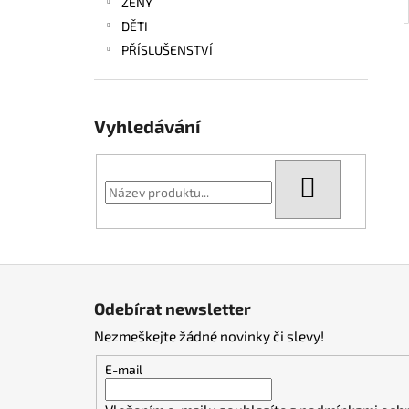
ŽENY
DĚTI
PŘÍSLUŠENSTVÍ
Vyhledávání
HLEDAT
Z
á
Odebírat newsletter
p
Nezmeškejte žádné novinky či slevy!
a
t
E-mail
í