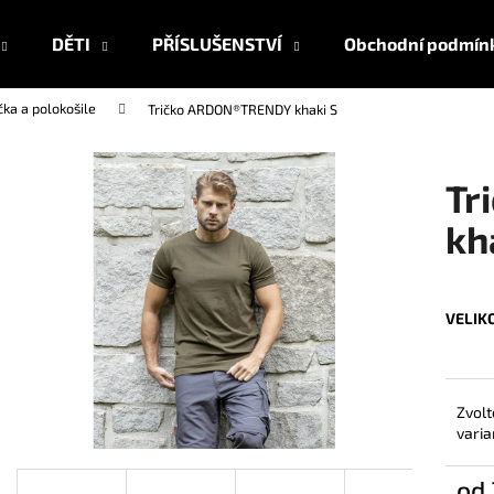
DĚTI
PŘÍSLUŠENSTVÍ
Obchodní podmín
čka a polokošile
Tričko ARDON®TRENDY khaki S
Co potřebujete najít?
Tr
HLEDAT
kh
Doporučujeme
VELIK
Zvolt
varia
od