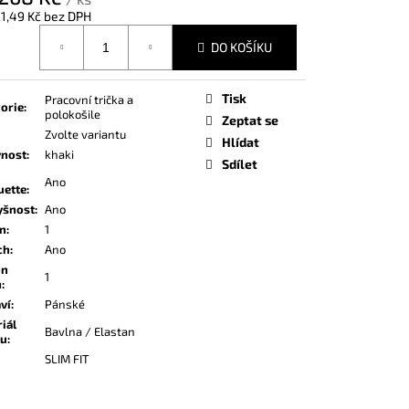
1,49 Kč
bez DPH
á
DO KOŠÍKU
Tisk
Pracovní trička a
orie
:
polokošile
Zeptat se
Zvolte variantu
Hlídat
vnost
:
khaki
Sdílet
Ano
uette
:
yšnost
:
Ano
on
:
1
ch
:
Ano
on
1
h
:
ví
:
Pánské
iál
Bavlna / Elastan
ku
:
SLIM FIT