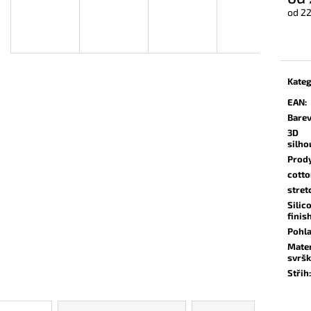
od
22
Měrn
cena:
Kateg
EAN
:
Bare
3D
silho
Prod
cott
stret
Silic
finis
Pohla
Mater
svrš
Střih
: