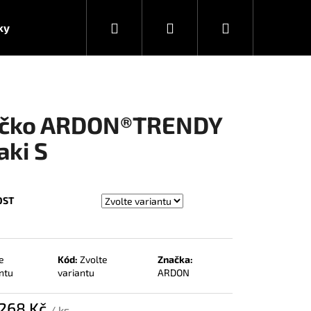
Hledat
Přihlášení
Nákupní
ky
košík
ičko ARDON®TRENDY
aki S
OST
e
Kód:
Zvolte
Značka:
ntu
variantu
ARDON
268 Kč
/ ks