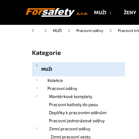
K
Přejít
na
o
MUŽI
ŽENY
obsah
Zpět
Zpět
š
do
do
í
Domů
MUŽI
Pracovní oděvy
Pracovní tri
k
obchodu
obchodu
P
o
Kategorie
Přeskočit
s
kategorie
t
MUŽI
r
a
Kolekce
n
Pracovní oděvy
n
Montérkové komplety
í
Pracovní kalhoty do pasu
p
Doplňky k pracovním oděvům
a
Pracovní jednorázové oděvy
n
Zimní pracovní oděvy
e
Zimní pracovní vesty