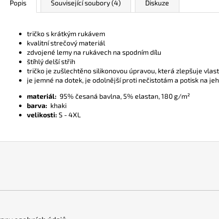
Popis
Související soubory (4)
Diskuze
tričko s krátkým rukávem
kvalitní strečový materiál
zdvojené lemy na rukávech na spodním dílu
štíhlý delší střih
tričko je zušlechtěno silikonovou úpravou, která zlepšuje vlas
je jemné na dotek, je odolnější proti nečistotám a potisk na je
materiál:
95% česaná bavlna, 5% elastan, 180 g/m²
barva:
khaki
velikosti:
S - 4XL